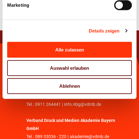
Marketing
Details zeigen
Alle zulassen
Kontakt
Auswahl erlauben
Verband Druck und Medien Bayern e. V.
Tel.:
089 33036 - 0
|
info@vdmb.de
Ablehnen
Geschäftsstelle Nürnberg
Tel.:
0911 264441
|
info.nbg@vdmb.de
Verband Druck und Medien Akademie Bayern
GmbH
Tel.:
089 33036 - 220
|
akademie@vdmb.de