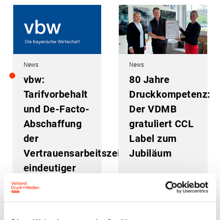
News
News
vbw:
80 Jahre
Tarifvorbehalt
Druckkompetenz:
und De-Facto-
Der VDMB
Abschaffung
gratuliert CCL
der
Label zum
Vertrauensarbeitszeit
Jubiläum
eindeutiger
Bruch mit dem
Koalitionsvertrag