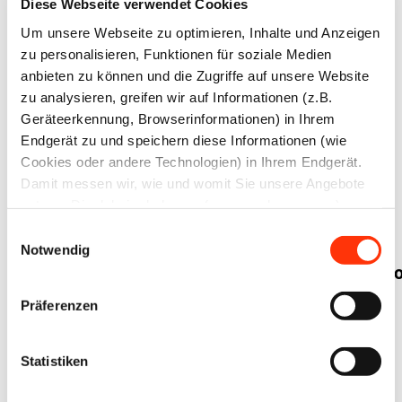
Diese Webseite verwendet Cookies
18. Juni 2026
16. Juni 2026
Um unsere Webseite zu optimieren, Inhalte und Anzeigen
zu personalisieren, Funktionen für soziale Medien
anbieten zu können und die Zugriffe auf unsere Website
zu analysieren, greifen wir auf Informationen (z.B.
Geräteerkennung, Browserinformationen) in Ihrem
Endgerät zu und speichern diese Informationen (wie
Cookies oder andere Technologien) in Ihrem Endgerät.
Ausbildung
News
Damit messen wir, wie und womit Sie unsere Angebote
Betriebliche
Altersvorsorge
Sprach-,
nutzen. Die dabei erhobenen (personenbezogenen)
BAV, aber
Lese- und
Daten geben wir auch an Dritte für soziale Medien,
Einwilligungsauswahl
einfach: Das
Werbung und Analysen weiter. Ihre Daten können mit
Schreibförderung
Notwendig
mehreren ausgewählten Partnern geteilt werden, die sich
Arbeitnehmerinfopo
in der
je nach unseren aktuellen Geschäftsbeziehungen ändern
zum
betrieblichen
Präferenzen
können. Indem Sie „Alle zulassen“ klicken, stimmen Sie
Zukunftsfonds
Ausbildung
(jederzeit für die Zukunft widerruflich) der Speicherung
und Datenverarbeitung zu.
Statistiken
10. Juni 2026
09. Juni 2026