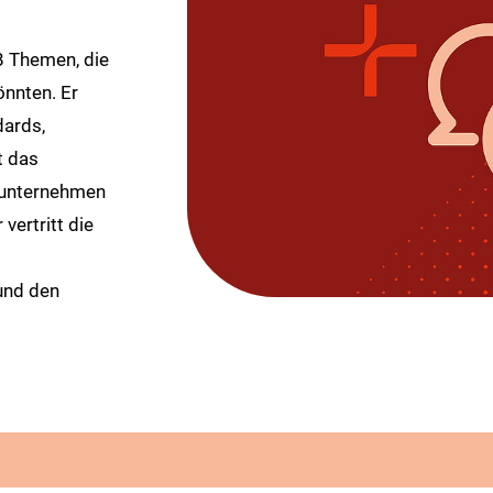
 Themen, die
önnten. Er
dards,
t das
sunternehmen
vertritt die
 und den