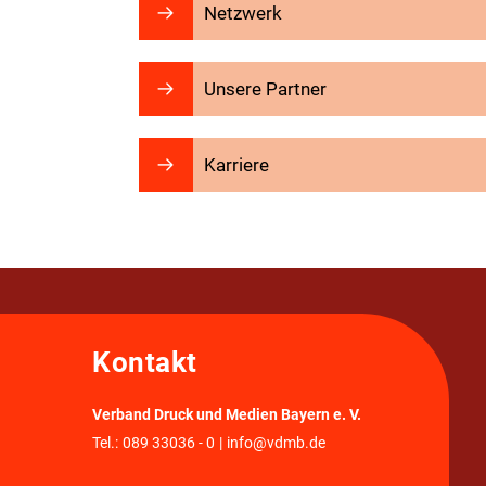
Netzwerk
Unsere Partner
Karriere
Kontakt
Verband Druck und Medien Bayern e. V.
Tel.:
089 33036 - 0
|
info@vdmb.de