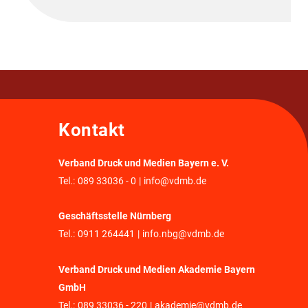
Kontakt
Verband Druck und Medien Bayern e. V.
Tel.:
089 33036 - 0
|
info@vdmb.de
Geschäftsstelle Nürnberg
Tel.:
0911 264441
|
info.nbg@vdmb.de
Verband Druck und Medien Akademie Bayern
GmbH
Tel.:
089 33036 - 220
|
akademie@vdmb.de