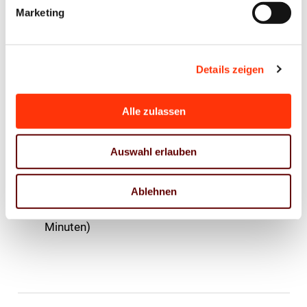
Marketing
U-BAHN
Details zeigen
U2
Richtung Messestadt Ost, Haltestelle
„Messestadt West“
Alle zulassen
die U-Bahn-Station in Richtung „Edinburghplatz“
verlassen
Auswahl erlauben
Mit dem
Bus 264
in wenigen Minuten vom
Bahnhof bis „Einsteinring Süd“
Ablehnen
(der Bus fährt je nach Tageszeit alle 10 bis 20
Minuten)