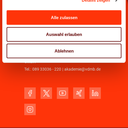
Verband Druck und Medien Bayern e. V.
Alle zulassen
Tel.:
089 33036 - 0
|
info@vdmb.de
Geschäftsstelle Nürnberg
Auswahl erlauben
Tel.:
0911 264441
|
info.nbg@vdmb.de
Ablehnen
Verband Druck und Medien Akademie Bayern
GmbH
Tel.:
089 33036 - 220
|
akademie@vdmb.de