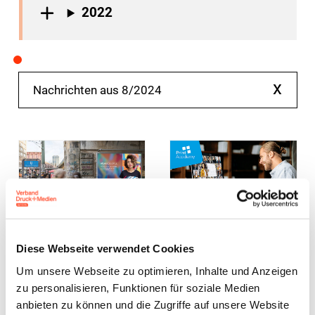
2022
x
Nachrichten aus 8/2024
News
Weiterbildung
WE.LOVE.PRINT
Neues
Diese Webseite verwendet Cookies
– So werden
Angebot: Print
Um unsere Webseite zu optimieren, Inhalte und Anzeigen
Sie Teil einer
Academy
zu personalisieren, Funktionen für soziale Medien
anbieten zu können und die Zugriffe auf unsere Website
großen
bietet Online-