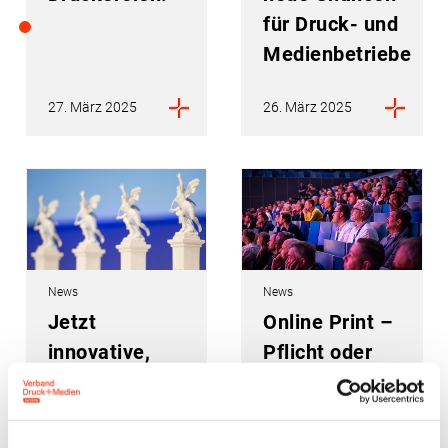
für Druck- und
Medienbetriebe
27. März 2025
26. März 2025
News
News
Jetzt
Online Print –
innovative,
Pflicht oder
herausragende
Kür?
Projekte und
Produkte für