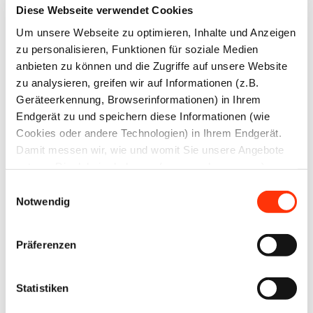
Diese Webseite verwendet Cookies
den
Um unsere Webseite zu optimieren, Inhalte und Anzeigen
Bayerischen
zu personalisieren, Funktionen für soziale Medien
Printpreis
anbieten zu können und die Zugriffe auf unsere Website
2025
zu analysieren, greifen wir auf Informationen (z.B.
einreichen
Geräteerkennung, Browserinformationen) in Ihrem
Endgerät zu und speichern diese Informationen (wie
Cookies oder andere Technologien) in Ihrem Endgerät.
20. März 2025
20. März 2025
Damit messen wir, wie und womit Sie unsere Angebote
nutzen. Die dabei erhobenen (personenbezogenen)
Daten geben wir auch an Dritte für soziale Medien,
Einwilligungsauswahl
Werbung und Analysen weiter. Ihre Daten können mit
Notwendig
mehreren ausgewählten Partnern geteilt werden, die sich
je nach unseren aktuellen Geschäftsbeziehungen ändern
Präferenzen
können. Indem Sie „Alle zulassen“ klicken, stimmen Sie
(jederzeit für die Zukunft widerruflich) der Speicherung
Umwelt und
Ausbildung
Nachhaltigkeit
Nachwuchsgewinnung
und Datenverarbeitung zu.
Statistiken
Bewerben Sie
Teilnahme an