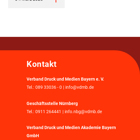
Kontakt
Verband Druck und Medien Bayern e. V.
Tel.:
089 33036 - 0
|
info@vdmb.de
Geschäftsstelle Nürnberg
Tel.:
0911 264441
|
info.nbg@vdmb.de
Verband Druck und Medien Akademie Bayern
GmbH