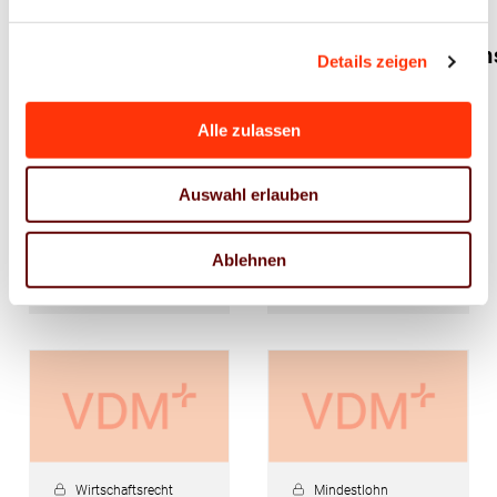
Richtlinie –
Antworten des
neue
Bundesministerium
Details zeigen
Gesetzentwürfe
für Wirtschaft
zum
und
Alle zulassen
Hinweisgeberschutzgesetz
Klimaschutz
zu
Auswahl erlauben
Praxisfragen
Ablehnen
20. März 2023
17. März 2023
Wirtschaftsrecht
Mindestlohn