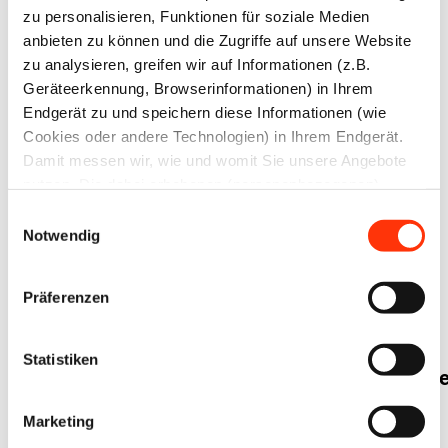
zu personalisieren, Funktionen für soziale Medien
bei der
anbieten zu können und die Zugriffe auf unsere Website
europäischen
zu analysieren, greifen wir auf Informationen (z.B.
Verpackungsverordnung
Geräteerkennung, Browserinformationen) in Ihrem
Endgerät zu und speichern diese Informationen (wie
28. März 2023
23. März 2023
Cookies oder andere Technologien) in Ihrem Endgerät.
Damit messen wir, wie und womit Sie unsere Angebote
nutzen. Die dabei erhobenen (personenbezogenen)
Daten geben wir auch an Dritte für soziale Medien,
Einwilligungsauswahl
Werbung und Analysen weiter. Ihre Daten können mit
Notwendig
mehreren ausgewählten Partnern geteilt werden, die sich
je nach unseren aktuellen Geschäftsbeziehungen ändern
Präferenzen
können. Indem Sie „Alle zulassen“ klicken, stimmen Sie
Hinweisgeberschutz
Energiemärkte
(jederzeit für die Zukunft widerruflich) der Speicherung
Sozialpolitik
Wirtschaftspolitik
Sozialpolitik
und Datenverarbeitung zu.
Statistiken
Umsetzung
Energiepreisbremse
der EU-
Sachstand
Marketing
Whistleblowing-
und