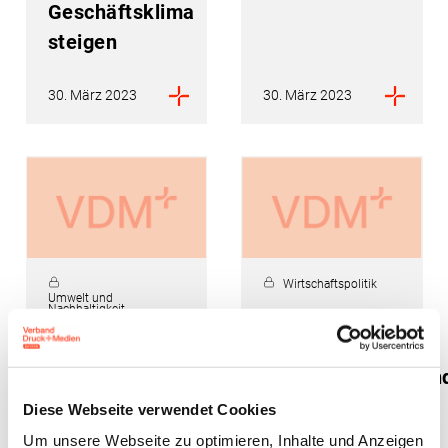
Geschäftsklima
steigen
30. März 2023
30. März 2023
Wirtschaftspolitik
Umwelt und
Nachhaltigkeit
Statistikpolitik:
Verpackungsverordnung
Revision des
BVDM sieht
Verbraucherpreisin
noch
vom Februar
erheblichen
Diese Webseite verwendet Cookies
2023
Änderungsbedarf
Um unsere Webseite zu optimieren, Inhalte und Anzeigen