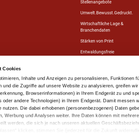
Stellenangebote
Umwelt.Bewusst.Gedruckt.
Wirtschaftliche Lage &
Branchendaten
Stärken von Print
Entwaldungsfreie
Druckprodukte
t Cookies
Presse-Center
imieren, Inhalte und Anzeigen zu personalisieren, Funktionen fü
Publikationen
und die Zugriffe auf unsere Website zu analysieren, greifen wir
eerkennung, Browserinformationen) in Ihrem Endgerät zu und sp
s oder andere Technologien) in Ihrem Endgerät. Damit messen wi
Mitglied werden
e nutzen. Die dabei erhobenen (personenbezogenen) Daten gebe
Unsere Mitglieder
ien, Werbung und Analysen weiter. Ihre Daten können mit mehrer
Ihre Mitgliedervorteile
eilt werden, die sich je nach unseren aktuellen Geschäftsbezie
assen“ klicken, stimmen Sie (jederzeit für die Zukunft widerrufli
Kontakt aufnehmen
arbeitung zu.