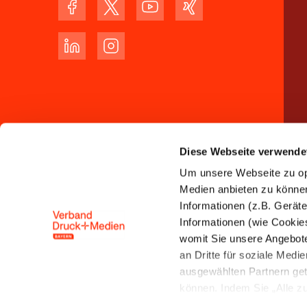
Diese Webseite verwende
Um unsere Webseite zu opt
Medien anbieten zu können 
Informationen (z.B. Gerät
Informationen (wie Cookie
womit Sie unsere Angebot
an Dritte für soziale Med
ausgewählten Partnern get
können. Indem Sie „Alle zul
Speicherung und Datenver