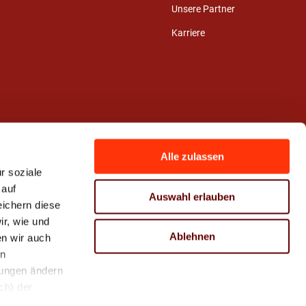
Unsere Partner
Karriere
Alle zulassen
r soziale
 auf
Auswahl erlauben
eichern diese
r, wie und
Ablehnen
n wir auch
en
hungen ändern
ch) der