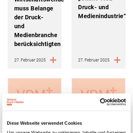
Druck- und
muss Belange
Medienindustrie“
der Druck-
und
Medienbranche
berücksichtigten
27. Februar 2025
27. Februar 2025
Tarifpolitik
Sozialpolitik
Manteltarifvertrag
Lieferketten
Diese Webseite verwendet Cookies
Sozialpolitik
Umwelt und
Nachhaltigkeit
EUDR
Tarifnews:
Um unsere Webseite zu optimieren, Inhalte und Anzeigen