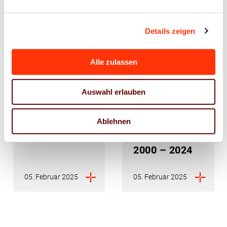
Nachwuchsgewinnung
Indexwerte
Azubis finden
der
Details zeigen
über
Erzeugerpreise
ausbildung.de
für
Alle zulassen
Maschinen,
Apparate und
Auswahl erlauben
Anlagen der
Druck- und
Ablehnen
Medienindustrie
2000 – 2024
05. Februar 2025
05. Februar 2025