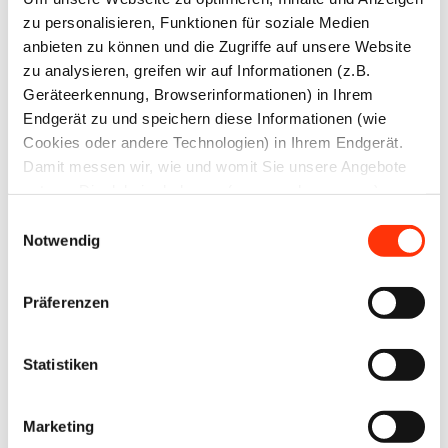
EU-
zu personalisieren, Funktionen für soziale Medien
Keine
Verordnung
anbieten zu können und die Zugriffe auf unsere Website
Einigung zum
zu analysieren, greifen wir auf Informationen (z.B.
gegen
MTV in der
Geräteerkennung, Browserinformationen) in Ihrem
Entwaldung
Druckindustrie
Endgerät zu und speichern diese Informationen (wie
(EUDR) –
Cookies oder andere Technologien) in Ihrem Endgerät.
Leitfaden für
Damit messen wir, wie und womit Sie unsere Angebote
nutzen. Die dabei erhobenen (personenbezogenen)
Druckereien
Daten geben wir auch an Dritte für soziale Medien,
Einwilligungsauswahl
Werbung und Analysen weiter. Ihre Daten können mit
Notwendig
27. Februar 2025
25. Februar 2025
mehreren ausgewählten Partnern geteilt werden, die sich
je nach unseren aktuellen Geschäftsbeziehungen ändern
Präferenzen
können. Indem Sie „Alle zulassen“ klicken, stimmen Sie
(jederzeit für die Zukunft widerruflich) der Speicherung
und Datenverarbeitung zu.
Statistiken
Marketing
Ausbildung
Wirtschaftspolitik