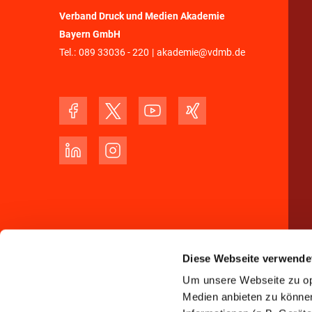
Verband Druck und Medien Akademie
Bayern GmbH
Tel.:
089 33036 - 220
|
akademie@vdmb.de
Diese Webseite verwende
Um unsere Webseite zu opt
Medien anbieten zu können 