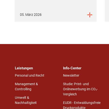
05. März 2026
Leistungen
Info-Center
Personal und Recht
Newsletter
Management &
Studie: Print- und
Controlling
Onlinewerbung im CO₂-
Vergleich
Umwelt &
Nachhaltigkeit
EUDR - Entwaldungsfreie
Druckprodukte