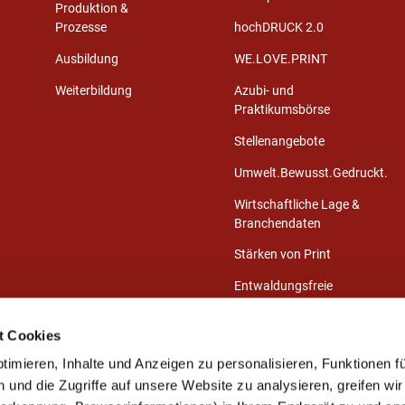
Produktion &
Prozesse
hochDRUCK 2.0
Ausbildung
WE.LOVE.PRINT
Weiterbildung
Azubi- und
Praktikumsbörse
Stellenangebote
Umwelt.Bewusst.Gedruckt.
Wirtschaftliche Lage &
Branchendaten
Stärken von Print
Entwaldungsfreie
Druckprodukte
t Cookies
Presse-Center
imieren, Inhalte und Anzeigen zu personalisieren, Funktionen fü
Publikationen
und die Zugriffe auf unsere Website zu analysieren, greifen wir