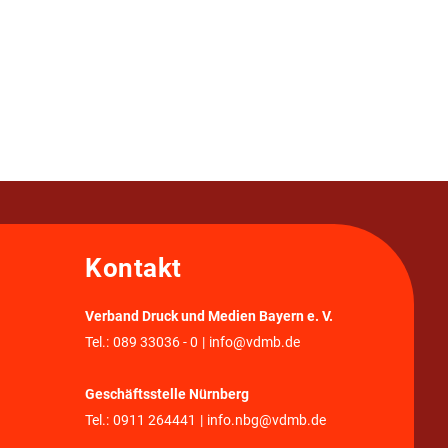
Kontakt
Verband Druck und Medien Bayern e. V.
Tel.:
089 33036 - 0
|
info@vdmb.de
Geschäftsstelle Nürnberg
Tel.:
0911 264441
|
info.nbg@vdmb.de