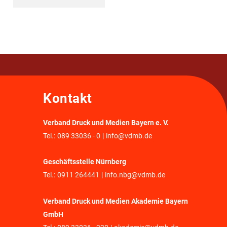
Kontakt
Verband Druck und Medien Bayern e. V.
Tel.:
089 33036 - 0
|
info@vdmb.de
Geschäftsstelle Nürnberg
Tel.:
0911 264441
|
info.nbg@vdmb.de
Verband Druck und Medien Akademie Bayern
GmbH