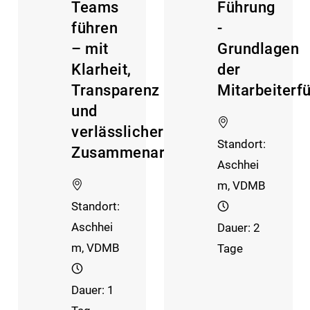
Teams
Führung
führen
-
– mit
Grundlagen
Klarheit,
der
Transparenz
Mitarbeiterf
und
verlässlicher
Standort:
Zusammenarbeit
Aschhei
m, VDMB
Standort:
Aschhei
Dauer: 2
m, VDMB
Tage
Dauer: 1