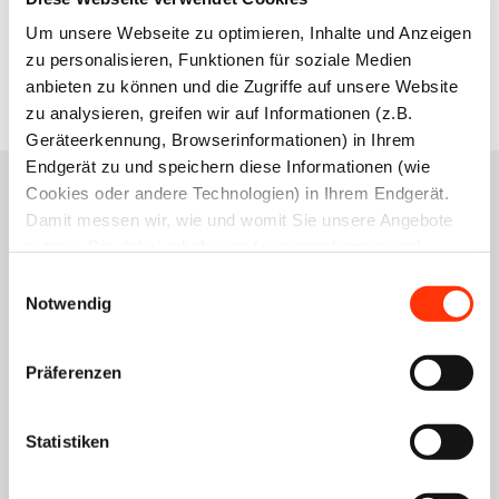
Mitglied werden
Um unsere Webseite zu optimieren, Inhalte und Anzeigen
zu personalisieren, Funktionen für soziale Medien
anbieten zu können und die Zugriffe auf unsere Website
zu analysieren, greifen wir auf Informationen (z.B.
Geräteerkennung, Browserinformationen) in Ihrem
Endgerät zu und speichern diese Informationen (wie
Cookies oder andere Technologien) in Ihrem Endgerät.
Damit messen wir, wie und womit Sie unsere Angebote
Ihre Ansprechpartner
nutzen. Die dabei erhobenen (personenbezogenen)
Daten geben wir auch an Dritte für soziale Medien,
Einwilligungsauswahl
Yvonne Fuchs
Werbung und Analysen weiter. Ihre Daten können mit
Notwendig
Rechtsanwältin
mehreren ausgewählten Partnern geteilt werden, die sich
(Syndikusrechtsanwältin)
je nach unseren aktuellen Geschäftsbeziehungen ändern
Fachanwältin für Arbeitsrecht
Präferenzen
können. Indem Sie „Alle zulassen“ klicken, stimmen Sie
Leiterin Recht und Sozialpolitik
(jederzeit für die Zukunft widerruflich) der Speicherung
Leiterin der Geschäftsstelle
und Datenverarbeitung zu.
Nürnberg
Statistiken
y.fuchs@vdmb.de