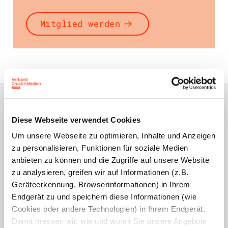
Mitglied werden
Ihr Ansprechpartner
Diese Webseite verwendet Cookies
Um unsere Webseite zu optimieren, Inhalte und Anzeigen
zu personalisieren, Funktionen für soziale Medien
Tanja Häusler
anbieten zu können und die Zugriffe auf unsere Website
Assistentin der Abteilung Recht
und Sozialpolitik
zu analysieren, greifen wir auf Informationen (z.B.
Geräteerkennung, Browserinformationen) in Ihrem
t.haeusler@vdmb.de
Endgerät zu und speichern diese Informationen (wie
0911 264441
Cookies oder andere Technologien) in Ihrem Endgerät.
Damit messen wir, wie und womit Sie unsere Angebote