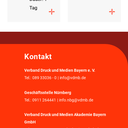
Tag
Kontakt
Verband Druck und Medien Bayern e. V.
Tel.:
089 33036 - 0
|
info@vdmb.de
Geschäftsstelle Nürnberg
Tel.:
0911 264441
|
info.nbg@vdmb.de
Verband Druck und Medien Akademie Bayern
GmbH