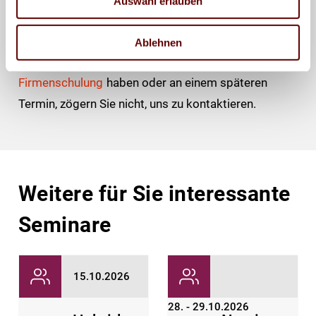
Auswahl erlauben
Leider ist dieses Seminar derzeit nicht mehr
buchbar.
Ablehnen
Wenn Sie jedoch Interesse an einer
Inhouse-
Firmenschulung
haben oder an einem späteren
Termin, zögern Sie nicht, uns zu kontaktieren.
Weitere für Sie interessante
Seminare
15.10.2026
28. - 29.10.2026