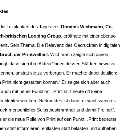
ktes
die Leitplanken des Tages vor.
Dominik Wichmann, Co-
sch-britischen Looping Group
,
eröffnete mit einer ebenso
enz. Sein Thema: Die Relevanz des Gedruckten in digitalen
ruch der Printwelt
auf. Wichmann zeigte sich davon
ängt, dass sich ihre Akteur*innen dessen Stärken bewusst
ennen, anstatt sie zu verbergen.
Er machte dabei deutlich:
n Print nicht gestalten können.“ Er zeigte sich aber auch
uch mit neuer Funktion: „Print stillt heute oft keine
lichkeiten wecken. Gedrucktes ist dann relevant, wenn es
ruck menschlicher Selbstbestimmtheit und damit Freiheit“,
r die neue Rolle von Print auf den Punkt: „Print bedeutet
dnen statt informieren, entlasten statt belasten und aufheben