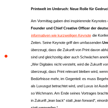
Printwelt im Umbruch: Neue Rolle für Gedruc
Am Vormittag gaben
drei inspirierende Keynotes
Founder und Chief Creative Officer der deut
informativen wie kurzweiligen Keynote
die Konfer
Zeiten.
Seine Keynote griff den umfassenden
Umb
überzeugt, dass die Zukunft von Print davon abh
sind und gleichzeitig aber auch Schwächen anerk
„Wer Digitales nicht versteht, wird die Zukunft vo
überzeugt, dass Print relevant bleiben wird, wenn a
Bedürfnisse mehr, im Gegenteil: es muss Begehr
als Luxusgut betrachtet wird, und Luxus ist Ausd
so Wichmann. Am Ende seines Vortrages brachte e
in Zukunft „lean back“ statt „lean forward“, einor
statt wegwerfen.“