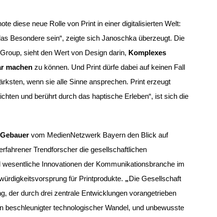
ote diese neue Rolle von Print in einer digitalisierten Welt:
 das Besondere sein“, zeigte sich Janoschka überzeugt.
Die
 Group, sieht den Wert von Design darin,
Komplexes
bar machen
zu können.
Und Print dürfe dabei auf keinen Fall
rksten, wenn sie alle Sinne ansprechen. Print erzeugt
hten und berührt durch das haptische Erleben“, ist
sich die
Gebauer
vom MedienNetzwerk Bayern den Blick auf
erfahrener Trendforscher die gesellschaftlichen
 wesentliche Innovationen der Kommunikationsbranche im
bwürdigkeitsvorsprung für Printprodukte.
„
Die Gesellschaft
g, der durch drei zentrale Entwicklungen vorangetrieben
ein beschleunigter technologischer Wandel, und unbewusste