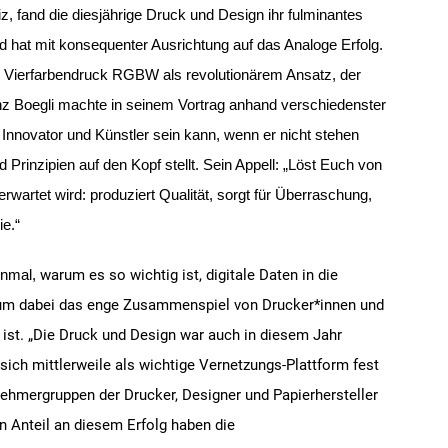
iz
, fand die diesjährige Druck und Design ihr fulminantes
nd hat mit konsequenter Ausrichtung auf das Analoge Erfolg.
n Vierfarbendruck RGBW als revolutionärem Ansatz, der
z Boegli machte in seinem Vortrag anhand verschiedenster
n Innovator und Künstler sein kann, wenn er nicht stehen
 Prinzipien auf den Kopf stellt. Sein Appell: „Löst Euch von
wartet wird: produziert Qualität, sorgt für Überraschung,
e.“
warum es so wichtig ist, digitale Daten in die
inmal,
rum dabei das enge Zusammenspiel von Drucker*innen und
 ist.
„Die Druck und Design war auch in diesem Jahr
 sich mittlerweile als wichtige Vernetzungs-Plattform fest
lnehmergruppen der Drucker, Designer und Papierhersteller
n Anteil an diesem Erfolg haben die