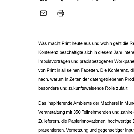
X
Sharing
E-
Drucker
Mail
Was macht Print heute aus und wohin geht die Rei
Konferenz beschäftigte sich in diesem Jahr inte
Impulsvorträgen und praxisbezogenen Workpanels 
von Print in all seinen Facetten. Die Konferenz,
d
nach, warum in Zeiten der datengetriebenen Produ
besondere und zukunftsweisende Rolle zufällt.
Das inspirierende Ambiente der Macherei in Mü
Veranstaltung mit 350 Teilnehmenden und zahlrei
Zulieferern, die Papierinnovationen, hochwertige
präsentierten.
Vernetzung und gegenseitiger Input