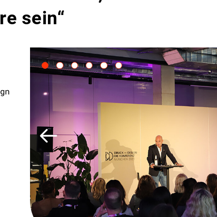
re sein“
gn