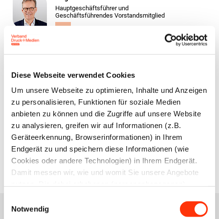
Hauptgeschäftsführer und
Geschäftsführendes Vorstandsmitglied
Yvonne Fuchs
Rechtsanwältin (Syndikusrechtsanwältin)
Diese Webseite verwendet Cookies
Fachanwältin für Arbeitsrecht
Leiterin Recht und Sozialpolitik
Um unsere Webseite zu optimieren, Inhalte und Anzeigen
Leiterin der Geschäftsstelle Nürnberg
zu personalisieren, Funktionen für soziale Medien
anbieten zu können und die Zugriffe auf unsere Website
zu analysieren, greifen wir auf Informationen (z.B.
Geräteerkennung, Browserinformationen) in Ihrem
Zur Übersicht
Endgerät zu und speichern diese Informationen (wie
Cookies oder andere Technologien) in Ihrem Endgerät.
Damit messen wir, wie und womit Sie unsere Angebote
nutzen. Die dabei erhobenen (personenbezogenen)
Daten geben wir auch an Dritte für soziale Medien,
Einwilligungsauswahl
Werbung und Analysen weiter. Ihre Daten können mit
Notwendig