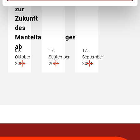
Manteltarifvertrages
zur
Zukunft
des
Manteltarifvertrages
ab
09.
17.
17.
Oktober
September
September
2024
2024
2024