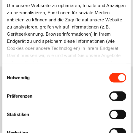
Leiterin der Geschäftsstelle Nürnberg
Um unsere Webseite zu optimieren, Inhalte und Anzeigen
zu personalisieren, Funktionen für soziale Medien
anbieten zu können und die Zugriffe auf unsere Website
zu analysieren, greifen wir auf Informationen (z.B.
Geräteerkennung, Browserinformationen) in Ihrem
Zur Übersicht
Endgerät zu und speichern diese Informationen (wie
Cookies oder andere Technologien) in Ihrem Endgerät.
Damit messen wir, wie und womit Sie unsere Angebote
nutzen. Die dabei erhobenen (personenbezogenen)
Daten geben wir auch an Dritte für soziale Medien,
Einwilligungsauswahl
Werbung und Analysen weiter. Ihre Daten können mit
Notwendig
mehreren ausgewählten Partnern geteilt werden, die sich
je nach unseren aktuellen Geschäftsbeziehungen ändern
Das könnte Sie auch
Präferenzen
können. Indem Sie „Alle zulassen“ klicken, stimmen Sie
interessieren
(jederzeit für die Zukunft widerruflich) der Speicherung
und Datenverarbeitung zu.
Statistiken
Marketing