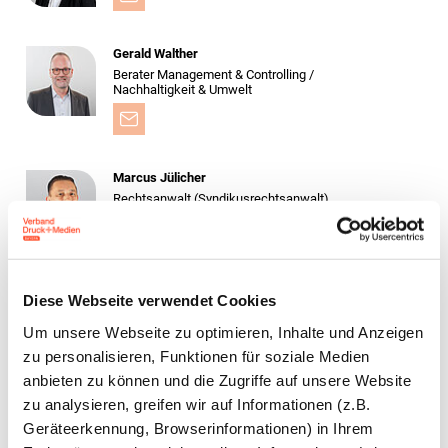
Gerald Walther
Berater Management & Controlling /
Nachhaltigkeit & Umwelt
Marcus Jülicher
Rechtsanwalt (Syndikusrechtsanwalt)
Fachanwalt für Arbeitsrecht
Stv. Leiter Geschäftsstelle Nürnberg
Diese Webseite verwendet Cookies
Bastian Elflein, LL.M.
Um unsere Webseite zu optimieren, Inhalte und Anzeigen
Rechtsanwalt (Syndikus­rechtsanwalt)
Stv. Leiter Recht und Sozialpolitik
zu personalisieren, Funktionen für soziale Medien
anbieten zu können und die Zugriffe auf unsere Website
zu analysieren, greifen wir auf Informationen (z.B.
Geräteerkennung, Browserinformationen) in Ihrem
Berit Weide-Schörghuber