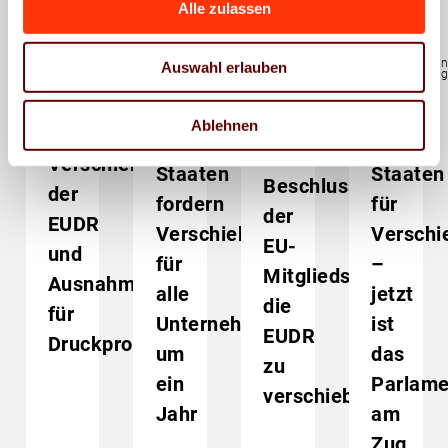
Alle zulassen
Presse
Presse
EUDR
Umwelt und
Lieferketten
Lieferketten
Nachhaltigkeit
Umwelt und
Umwelt u
Auswahl erlauben
EUDR
EU-
Nachhaltigkeit
Nachhaltig
EUDR
EUDR
BVDM
Parlament
EUDR:
EUDR:
begrüßt
Ablehnen
beschließt
EU-
EU-
den
Verschiebung
Staaten
Staaten
Beschluss
der
fordern
für
der
EUDR
Verschiebung
Verschi
EU-
und
für
–
Mitgliedstaaten
Ausnahme
alle
jetzt
die
für
Unternehmen
ist
EUDR
Druckprodukte
um
das
zu
ein
Parlame
verschieben
Jahr
am
Zug