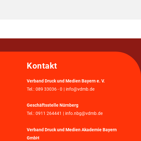
Kontakt
Verband Druck und Medien Bayern e. V.
Tel.:
089 33036 - 0
|
info@vdmb.de
Geschäftsstelle Nürnberg
Tel.:
0911 264441
|
info.nbg@vdmb.de
Verband Druck und Medien Akademie Bayern
GmbH