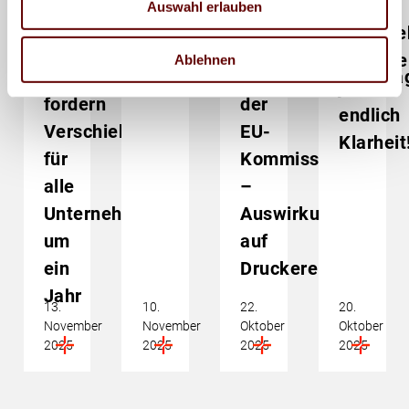
EUDR:
EUDR:
Auswahl erlauben
EUDR:
EUDR:
STOP
Untern
EU-
Halbherzige
THE
brauche
Ablehnen
Staaten
Änderungsvorschlä
CLOCK!
jetzt
fordern
der
endlich
Verschiebung
EU-
Klarheit
für
Kommission
alle
–
Unternehmen
Auswirkungen
um
auf
ein
Druckereien
Jahr
13.
10.
22.
20.
November
November
Oktober
Oktober
2025
2025
2025
2025