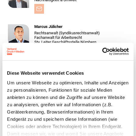
Marcus Jülicher
Rechtsanwalt (Syndikusrechtsanwalt)
Fachanwalt für Arbeitsrecht
Stv. Leiter Geschäftsstelle Nürnberg
Bastian Elflein, LL.M.
Diese Webseite verwendet Cookies
Rechtsanwalt (Syndikus­rechtsanwalt)
Stv. Leiter Recht und Sozialpolitik
Um unsere Webseite zu optimieren, Inhalte und Anzeigen
zu personalisieren, Funktionen für soziale Medien
anbieten zu können und die Zugriffe auf unsere Website
zu analysieren, greifen wir auf Informationen (z.B.
Berit Weide-Schörghuber
Geräteerkennung, Browserinformationen) in Ihrem
Rechtsanwältin (Syndikusrechtsanwältin)
Endgerät zu und speichern diese Informationen (wie
Cookies oder andere Technologien) in Ihrem Endgerät.
Damit messen wir, wie und womit Sie unsere Angebote