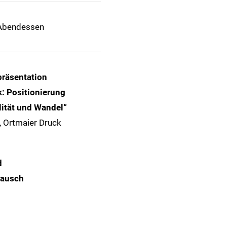
Abendessen
räsentation
: Positionierung
lität und Wandel“
, Ortmaier Druck
d
tausch