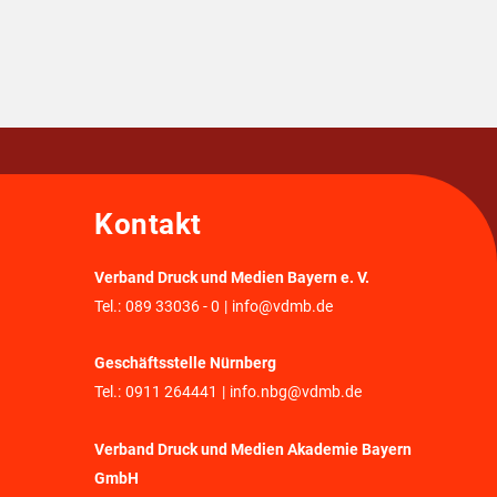
Kontakt
Verband Druck und Medien Bayern e. V.
Tel.:
089 33036 - 0
|
info@vdmb.de
Geschäftsstelle Nürnberg
Tel.:
0911 264441
|
info.nbg@vdmb.de
Verband Druck und Medien Akademie Bayern
GmbH