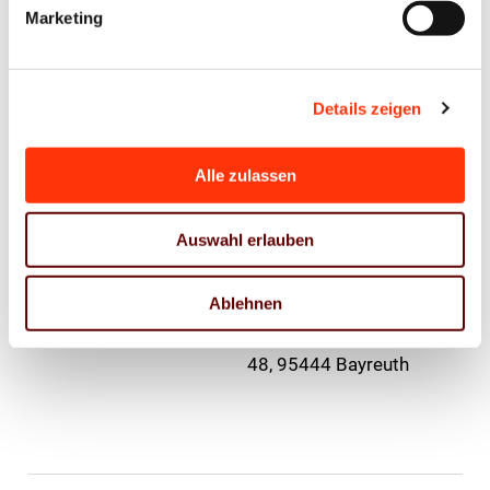
Marketing
06. April 2024
Details zeigen
10:30 Uhr
Networking-Brunch
Gemeinsames
Alle zulassen
Frühstück und
Planung zukünftiger
Auswahl erlauben
Projekte und Termine
Rossi Caffé Bar,
Ablehnen
Maximilianstraße
48, 95444 Bayreuth