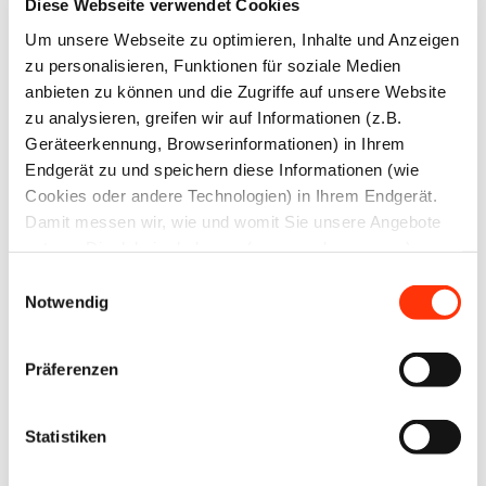
Diese Webseite verwendet Cookies
Um unsere Webseite zu optimieren, Inhalte und Anzeigen
zu personalisieren, Funktionen für soziale Medien
anbieten zu können und die Zugriffe auf unsere Website
zu analysieren, greifen wir auf Informationen (z.B.
17:30 Uhr
Brauereiführung
Geräteerkennung, Browserinformationen) in Ihrem
Maisel‘s Bier-
Endgerät zu und speichern diese Informationen (wie
Erlebniswelt mit
Cookies oder andere Technologien) in Ihrem Endgerät.
feiner Bierverkostung
Damit messen wir, wie und womit Sie unsere Angebote
nutzen. Die dabei erhobenen (personenbezogenen)
Burger und Bier
Daten geben wir auch an Dritte für soziale Medien,
Einwilligungsauswahl
Werbung und Analysen weiter. Ihre Daten können mit
Notwendig
Gemeinsamens
mehreren ausgewählten Partnern geteilt werden, die sich
Abendessen im
je nach unseren aktuellen Geschäftsbeziehungen ändern
Liebesbier
Präferenzen
können. Indem Sie „Alle zulassen“ klicken, stimmen Sie
Restaurant & Bar
(jederzeit für die Zukunft widerruflich) der Speicherung
und Datenverarbeitung zu.
Statistiken