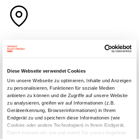
Hauptgeschäftsstelle
München
Diese Webseite verwendet Cookies
Verband Druck und Medien
Um unsere Webseite zu optimieren, Inhalte und Anzeigen
Bayern e. V.
zu personalisieren, Funktionen für soziale Medien
Einsteinring 1 a
anbieten zu können und die Zugriffe auf unsere Website
85609 Aschheim bei München
zu analysieren, greifen wir auf Informationen (z.B.
Geräteerkennung, Browserinformationen) in Ihrem
Tel: 089 33036 – 0
Endgerät zu und speichern diese Informationen (wie
Cookies oder andere Technologien) in Ihrem Endgerät.
Fax: 089 33036 – 100
Damit messen wir, wie und womit Sie unsere Angebote
E-Mail:
info@vdmb.de