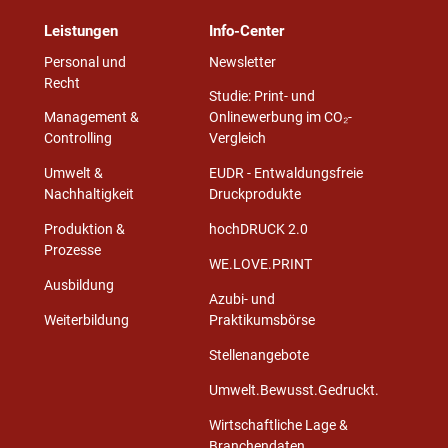
Leistungen
Info-Center
Personal und
Newsletter
Recht
Studie: Print- und
Management &
Onlinewerbung im CO₂-
Controlling
Vergleich
Umwelt &
EUDR - Entwaldungsfreie
Nachhaltigkeit
Druckprodukte
Produktion &
hochDRUCK 2.0
Prozesse
WE.LOVE.PRINT
Ausbildung
Azubi- und
Weiterbildung
Praktikumsbörse
Stellenangebote
Umwelt.Bewusst.Gedruckt.
Wirtschaftliche Lage &
Branchendaten