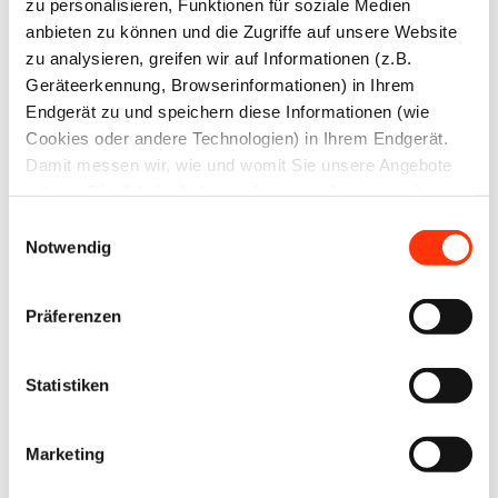
zu personalisieren, Funktionen für soziale Medien
anbieten zu können und die Zugriffe auf unsere Website
Preise
zu analysieren, greifen wir auf Informationen (z.B.
Geräteerkennung, Browserinformationen) in Ihrem
Mitglieder € 250,–
Endgerät zu und speichern diese Informationen (wie
Cookies oder andere Technologien) in Ihrem Endgerät.
Nichtmitglieder € 500,–
Damit messen wir, wie und womit Sie unsere Angebote
nutzen. Die dabei erhobenen (personenbezogenen)
Preise zzgl. MwSt.
Daten geben wir auch an Dritte für soziale Medien,
Einwilligungsauswahl
Werbung und Analysen weiter. Ihre Daten können mit
Notwendig
mehreren ausgewählten Partnern geteilt werden, die sich
Interessiert an einer Mitgliedschaft?
je nach unseren aktuellen Geschäftsbeziehungen ändern
Gerne informieren wir Sie zu den Details einer
Präferenzen
können. Indem Sie „Alle zulassen“ klicken, stimmen Sie
Mitgliedschaft.
(jederzeit für die Zukunft widerruflich) der Speicherung
und Datenverarbeitung zu.
Statistiken
Mitglied werden
Marketing