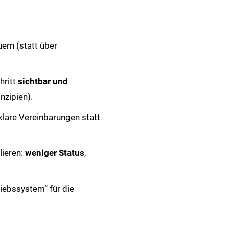
ern (statt über
hritt
sichtbar und
nzipien).
klare Vereinbarungen statt
lieren:
weniger Status
,
iebssystem“ für die