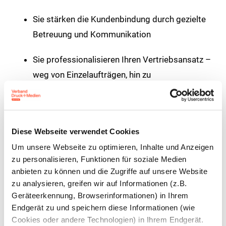
Sie stärken die Kundenbindung durch gezielte
Betreuung und Kommunikation
Sie professionalisieren Ihren Vertriebsansatz –
weg von Einzelaufträgen, hin zu
Partnerschaften
Sie lernen Methoden kennen, um
Kundenprozesse zu verstehen und
Diese Webseite verwendet Cookies
mitzusteuern
Um unsere Webseite zu optimieren, Inhalte und Anzeigen
zu personalisieren, Funktionen für soziale Medien
Sie profitieren vom Austausch mit
anbieten zu können und die Zugriffe auf unsere Website
zu analysieren, greifen wir auf Informationen (z.B.
Branchenkollegen und praxiserprobten
Geräteerkennung, Browserinformationen) in Ihrem
Beispielen
Endgerät zu und speichern diese Informationen (wie
Cookies oder andere Technologien) in Ihrem Endgerät.