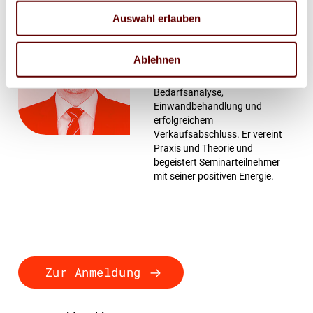
Auswahl erlauben
Steffen Kröner
Der Experte für
Ablehnen
lösungsorientierten Vertrieb,
zielgerichteter Akquise,
Bedarfsanalyse,
Einwandbehandlung und
erfolgreichem
Verkaufsabschluss. Er vereint
Praxis und Theorie und
begeistert Seminarteilnehmer
mit seiner positiven Energie.
Zur Anmeldung