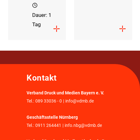
Dauer: 1
Tag
Kontakt
Verband Druck und Medien Bayern e. V.
Tel.:
089 33036 - 0
|
info@vdmb.de
Geschäftsstelle Nürnberg
Tel.:
0911 264441
|
info.nbg@vdmb.de