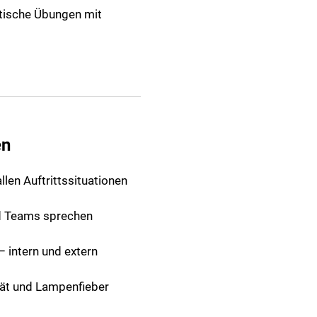
ktische Übungen mit
en
llen Auftrittssituationen
d Teams sprechen
 intern und extern
tät und Lampenfieber