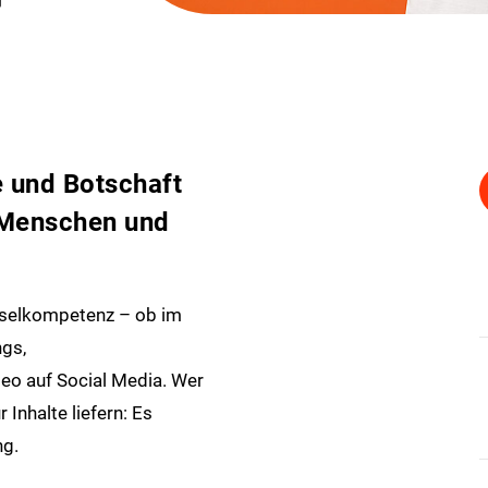
e und Botschaft
 Menschen und
üsselkompetenz – ob im
gs,
eo auf Social Media. Wer
Inhalte liefern: Es
ng.