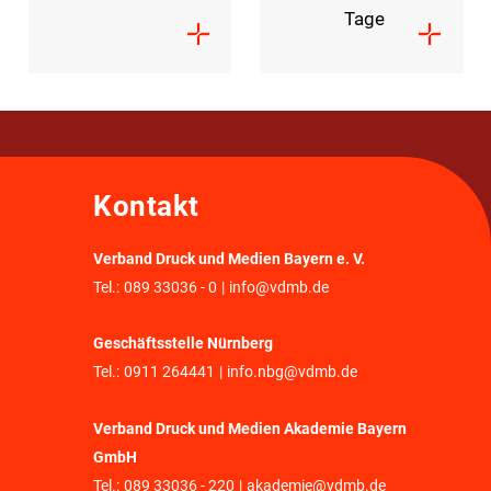
Tage
Kontakt
Verband Druck und Medien Bayern e. V.
Tel.:
089 33036 - 0
|
info@vdmb.de
Geschäftsstelle Nürnberg
Tel.:
0911 264441
|
info.nbg@vdmb.de
Verband Druck und Medien Akademie Bayern
GmbH
Tel.:
089 33036 - 220
|
akademie@vdmb.de