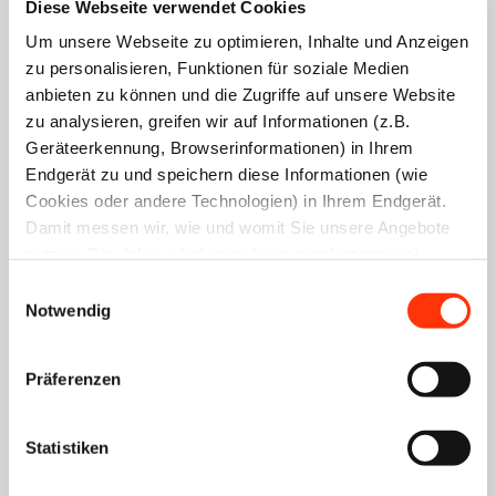
Diese Webseite verwendet Cookies
Seminar buchen
Um unsere Webseite zu optimieren, Inhalte und Anzeigen
zu personalisieren, Funktionen für soziale Medien
anbieten zu können und die Zugriffe auf unsere Website
zu analysieren, greifen wir auf Informationen (z.B.
Firma *
Geräteerkennung, Browserinformationen) in Ihrem
Endgerät zu und speichern diese Informationen (wie
Cookies oder andere Technologien) in Ihrem Endgerät.
Vorname (Anmelder) *
Damit messen wir, wie und womit Sie unsere Angebote
nutzen. Die dabei erhobenen (personenbezogenen)
Daten geben wir auch an Dritte für soziale Medien,
Einwilligungsauswahl
Nachname (Anmelder) *
Werbung und Analysen weiter. Ihre Daten können mit
Notwendig
mehreren ausgewählten Partnern geteilt werden, die sich
je nach unseren aktuellen Geschäftsbeziehungen ändern
Straße, Hausnummer *
Präferenzen
können. Indem Sie „Alle zulassen“ klicken, stimmen Sie
(jederzeit für die Zukunft widerruflich) der Speicherung
und Datenverarbeitung zu.
Statistiken
PLZ, Ort *