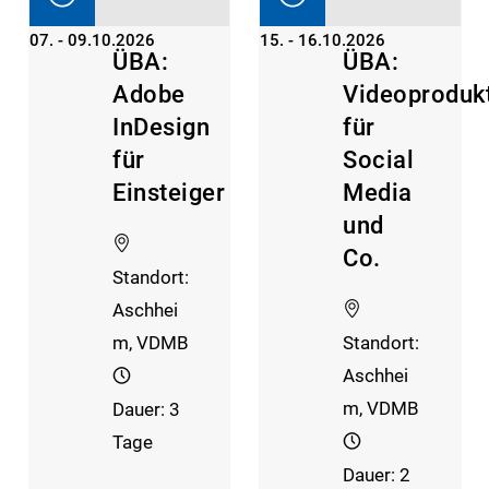
07. - 09.10.2026
15. - 16.10.2026
ÜBA:
ÜBA:
Adobe
Videoproduk
InDesign
für
für
Social
Einsteiger
Media
und
Co.
Standort:
Aschhei
m, VDMB
Standort:
Aschhei
m, VDMB
Dauer: 3
Tage
Dauer: 2