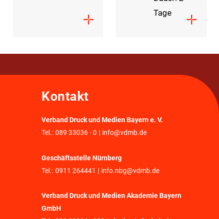
Tage
Kontakt
Verband Druck und Medien Bayern e. V.
Tel.:
089 33036 - 0
|
info@vdmb.de
Geschäftsstelle Nürnberg
Tel.:
0911 264441
|
info.nbg@vdmb.de
Verband Druck und Medien Akademie Bayern
GmbH