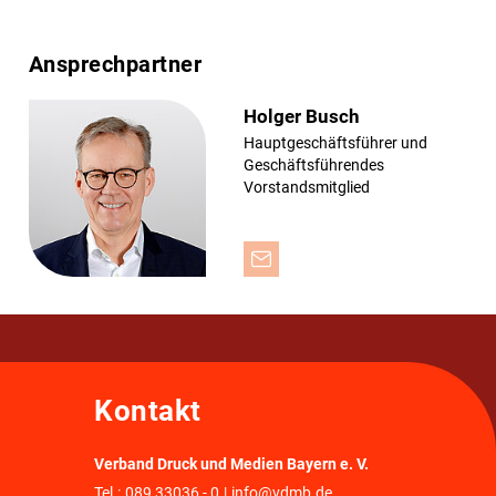
Ansprechpartner
Holger Busch
Hauptgeschäftsführer und
Geschäftsführendes
Vorstandsmitglied
Kontakt
Verband Druck und Medien Bayern e. V.
Tel.:
089 33036 - 0
|
info@vdmb.de