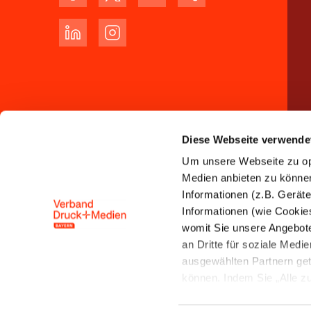
Diese Webseite verwende
Um unsere Webseite zu opt
Medien anbieten zu können 
Informationen (z.B. Gerät
Informationen (wie Cookie
womit Sie unsere Angebot
an Dritte für soziale Med
ausgewählten Partnern get
können. Indem Sie „Alle zul
Speicherung und Datenver