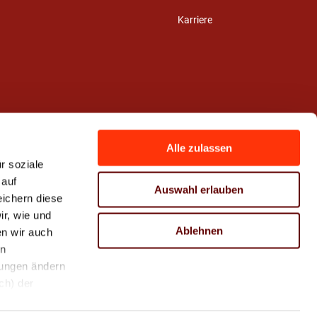
Karriere
Alle zulassen
r soziale
 auf
Auswahl erlauben
eichern diese
r, wie und
Ablehnen
n wir auch
en
hungen ändern
ch) der