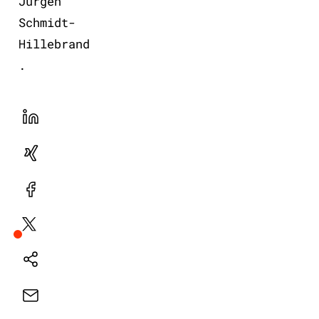
Jürgen
Schmidt-
Hillebrand
.
LinekdIn
Xing
Facebook
Plattform
X
Natives
Sharing
E-
Mail