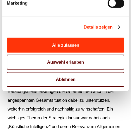
Marketing
Um diesem Anspruch gerecht zu werden, stellt der Verband
2024 Potenziale und Themen in den Mittelpunkt seines
Details zeigen
Engagements, die für die Zukunfts- und Innovationsfähigkeit
der Branche essenziell sind. Ein Kernstück bildet dabei die
Alle zulassen
groß angelegte Nachhaltigkeitskampagne der Verbände
Druck und Medien. Das Serviceangebot – vor allem auch
Auswahl erlauben
der VDM Beratung – wird im kommenden Jahr an die
gegenwärtigen Herausforderungen der Branche ausgerichtet.
Ablehnen
Ziel ist es, über möglichst passgenaue
Beratungsdienstleistungen die Unternehmen auch in der
angespannten Gesamtsituation dabei zu unterstützen,
weiterhin erfolgreich und nachhaltig zu wirtschaften. Ein
wichtiges Thema der Strategieklausur war dabei auch
„Künstliche Intelligenz“ und deren Relevanz im Allgemeinen