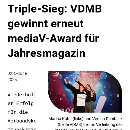
Triple-Sieg: VDMB
gewinnt erneut
mediaV-Award für
Jahresmagazin
02. Oktober
2025
Wiederholt
er Erfolg
für die
Marina Kuhn (links) und Verena Rembeck
Verbandsko
(beide VDMB) bei der Verleihung des
mmunikatio