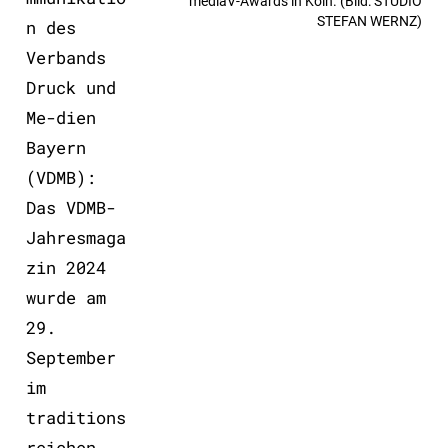
mediaV-Awards in Köln. (Bild: STUDIO
STEFAN WERNZ)
n des
Verbands
Druck und
Me-dien
Bayern
(VDMB):
Das VDMB-
Jahresmaga
zin 2024
wurde am
29.
September
im
traditions
reichen