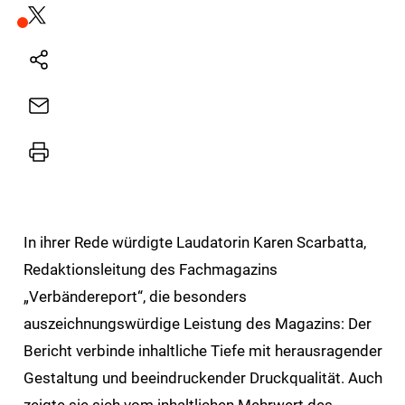
Plattform
X
Natives
Sharing
E-
Mail
Drucker
In ihrer Rede würdigte Laudatorin Karen Scarbatta,
Redaktionsleitung des Fachmagazins
„Verbändereport“, die besonders
auszeichnungswürdige Leistung des Magazins: Der
Bericht verbinde inhaltliche Tiefe mit herausragender
Gestaltung und beeindruckender Druckqualität. Auch
zeigte sie sich vom inhaltlichen Mehrwert des