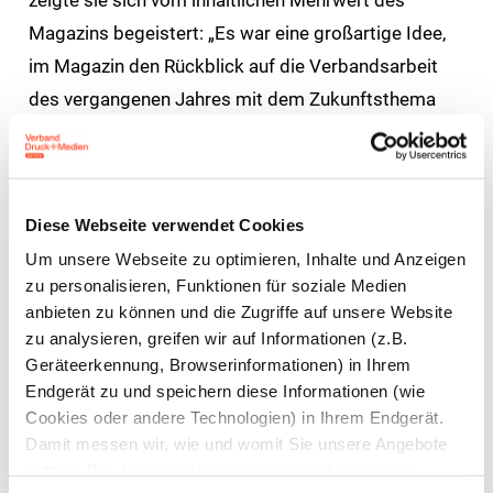
Magazins begeistert: „Es war eine großartige Idee,
im Magazin den Rückblick auf die Verbandsarbeit
des vergangenen Jahres mit dem Zukunftsthema
Künstliche Intelligenz zu verbinden.“ Das Heft, so
prognostizierte Scarbatta, könne so schon bald zu
einem „Sammlerstück“ werden.
Diese Webseite verwendet Cookies
Streng genommen wurden von der Jury so gleich
Um unsere Webseite zu optimieren, Inhalte und Anzeigen
zwei Magazine ausgezeichnet: Eines, das sich mit
zu personalisieren, Funktionen für soziale Medien
anbieten zu können und die Zugriffe auf unsere Website
den zentralen Themen der Branche und der Arbeit
zu analysieren, greifen wir auf Informationen (z.B.
des Verbandes befasst und ein zweites, das die
Geräteerkennung, Browserinformationen) in Ihrem
Chancen und Herausforderungen der Künstlichen
Endgerät zu und speichern diese Informationen (wie
Intelligenz für die Druck- und Medienindustrie
Cookies oder andere Technologien) in Ihrem Endgerät.
Damit messen wir, wie und womit Sie unsere Angebote
beleuchtet. Gemeinsam mit namhaften KI-
nutzen. Die dabei erhobenen (personenbezogenen)
Expertinnen und -Experten zeigt das Jahresmagazin