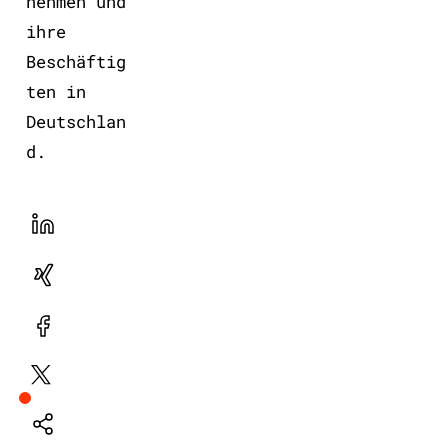
nehmen und
ihre
Beschäftig
ten in
Deutschlan
d.
LinekdIn
Xing
Facebook
Plattform
X
Natives
Sharing