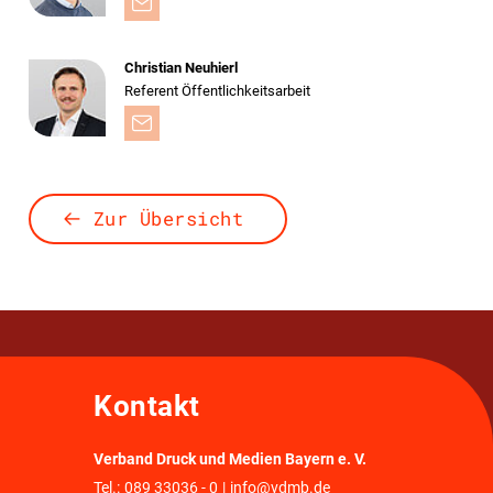
Christian Neuhierl
Referent Öffentlichkeitsarbeit
Zur Übersicht
Kontakt
Verband Druck und Medien Bayern e. V.
Tel.:
089 33036 - 0
|
info@vdmb.de