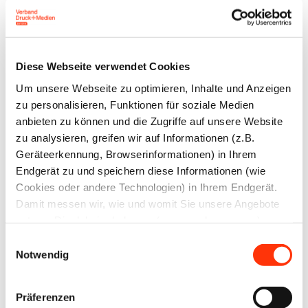
leiden unter der schwachen Auftragslage. Weder
Wachstum noch konjunkturelle Erholung sind in
Sicht. Damit fehlt den Unternehmen der notwendige
Diese Webseite verwendet Cookies
Spielraum für zusätzliche Belastungen,“ erklärt Dr.
Um unsere Webseite zu optimieren, Inhalte und Anzeigen
Klemens Berktold, Verhandlungsführer der
zu personalisieren, Funktionen für soziale Medien
Arbeitgeberseite und Geschäftsführer FUNKE
anbieten zu können und die Zugriffe auf unsere Website
Druckzentrum Niedersachsen GmbH.
zu analysieren, greifen wir auf Informationen (z.B.
Geräteerkennung, Browserinformationen) in Ihrem
Endgerät zu und speichern diese Informationen (wie
Die Forderung der Gewerkschaft nach Lohn- und
Cookies oder andere Technologien) in Ihrem Endgerät.
Gehaltserhöhungen um 7 Prozent zum 1. August
Damit messen wir, wie und womit Sie unsere Angebote
2026 bei einer Laufzeit von zwölf Monaten ist aus
nutzen. Die dabei erhobenen (personenbezogenen)
Sicht der Arbeitgeber angesichts der
Daten geben wir auch an Dritte für soziale Medien,
Einwilligungsauswahl
Werbung und Analysen weiter. Ihre Daten können mit
wirtschaftlichen Situation vieler Druckereien nicht
Notwendig
mehreren ausgewählten Partnern geteilt werden, die sich
finanzierbar.
je nach unseren aktuellen Geschäftsbeziehungen ändern
Präferenzen
können. Indem Sie „Alle zulassen“ klicken, stimmen Sie