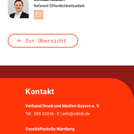
Referent Öffentlichkeitsarbeit
Zur Übersicht
Kontakt
Verband Druck und Medien Bayern e. V.
Tel.:
089 33036 - 0
|
info@vdmb.de
Geschäftsstelle Nürnberg