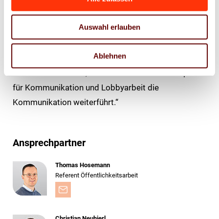
wird diese wertvolle Arbeit von einer
Auswahl erlauben
Branchenkennerin weitergeführt. Darüber hinaus
bringt sie viel Erfahrung in der
Ablehnen
Verbandskommunikation und der politischen
Kommunikation mit, so dass eine erfahrene Expertin
für Kommunikation und Lobbyarbeit die
Kommunikation weiterführt.“
Ansprechpartner
Thomas Hosemann
Referent Öffentlichkeitsarbeit
Christian Neuhierl