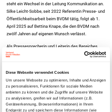
steht ein Wechsel in der Leitung Kommunikation an.
Silke Leicht-Sobbe, seit 2022 Referentin Presse- und
Öffentlichkeitsarbeit beim BVDM tätig, folgt ab 1.
April 2025 auf Bettina Knape, die den BVDM nach
zwölf Jahren auf eigenen Wunsch verlässt.
Als Pressesprecherin und Leiterin des Bereiches
Kommunikation im BVDM verantwortet Silke Leicht-
Sobbe die bundesweite Verbändekommunikation
der Druck- und Medienwirtschaft. Die
Diese Webseite verwendet Cookies
Kommunikationsexpertin verfügt über mehr als
Um unsere Webseite zu optimieren, Inhalte und Anzeigen
zwanzig Jahre Berufserfahrung in Verbänden und
zu personalisieren, Funktionen für soziale Medien
öffentlichen Institutionen – vom Kommunalen
anbieten zu können und die Zugriffe auf unsere Website
zu analysieren, greifen wir auf Informationen (z.B.
Arbeitgeberverband Berlin, über die AOK bis hin zur
Geräteerkennung, Browserinformationen) in Ihrem
Senatsverwaltung für Inneres in Berlin. Seit 2022 war
Endgerät zu und speichern diese Informationen (wie