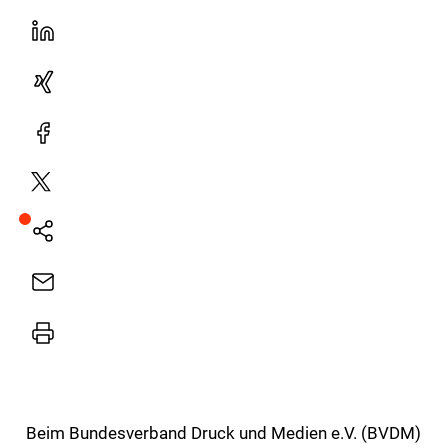
LinekdIn
Xing
Facebook
Plattform
X
Natives
Sharing
E-
Mail
Drucker
Beim Bundesverband Druck und Medien e.V. (BVDM)