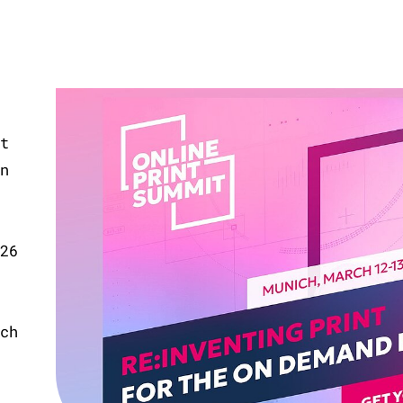
t
n
26
ch