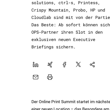
solutions, ctrl-s, Printess,
Crispy Mountain, Probo, HP und
Cloudlab sind mit von der Partie
Das Beste: Ab sofort können sich
OPS-Partner ihren Slot in den
exklusiven neuen Executive
Briefings sichern.
LinekdIn
Xing
Facebook
Plattform
Natives
X
Sharing
E-
Drucker
Mail
Der Online Print Summit startet im nächst
einer neuen Location – das Besondere am 