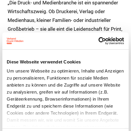
„Die Druck- und Medienbranche ist ein spannender
Wirtschaftszweig. Ob Druckerei, Verlag oder
Medienhaus, kleiner Familien- oder industrieller
Großbetrieb – sie alle eint die Leidenschaft für Print,
aber aktuell und in einigen Regionen Deutschlands
ist es nicht leicht, geeignete Fachkräfte zu finden,“
beschreibt Kirsten Hommelhoff,
Diese Webseite verwendet Cookies
Hauptgeschäftsführerin des Bundesverbandes
Um unsere Webseite zu optimieren, Inhalte und Anzeigen
Druck und Medien (BVDM), die Situation. „Dabei
zu personalisieren, Funktionen für soziale Medien
bieten unsere Betriebe attraktive
anbieten zu können und die Zugriffe auf unsere Website
Beschäftigungsmöglichkeiten“, so Hommelhoff
zu analysieren, greifen wir auf Informationen (z.B.
weiter.
Geräteerkennung, Browserinformationen) in Ihrem
Endgerät zu und speichern diese Informationen (wie
Cookies oder andere Technologien) in Ihrem Endgerät.
Im besonderen Fokus der Stellenbörse stehen die
Damit messen wir, wie und womit Sie unsere Angebote
Druck- und Medienberufe: Ob kreative
nutzen. Die dabei erhobenen (personenbezogenen)