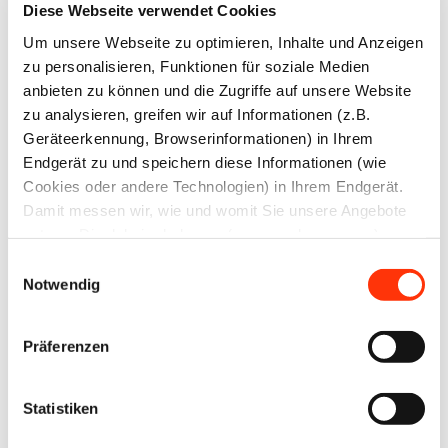
Diese Webseite verwendet Cookies
LinekdIn
Um unsere Webseite zu optimieren, Inhalte und Anzeigen
zu personalisieren, Funktionen für soziale Medien
anbieten zu können und die Zugriffe auf unsere Website
Xing
zu analysieren, greifen wir auf Informationen (z.B.
Geräteerkennung, Browserinformationen) in Ihrem
Facebook
Endgerät zu und speichern diese Informationen (wie
Cookies oder andere Technologien) in Ihrem Endgerät.
Plattform
X
Damit messen wir, wie und womit Sie unsere Angebote
nutzen. Die dabei erhobenen (personenbezogenen)
Natives
Daten geben wir auch an Dritte für soziale Medien,
Sharing
Einwilligungsauswahl
Werbung und Analysen weiter. Ihre Daten können mit
Notwendig
E-
mehreren ausgewählten Partnern geteilt werden, die sich
Mail
je nach unseren aktuellen Geschäftsbeziehungen ändern
Drucker
Präferenzen
können. Indem Sie „Alle zulassen“ klicken, stimmen Sie
(jederzeit für die Zukunft widerruflich) der Speicherung
und Datenverarbeitung zu.
Statistiken