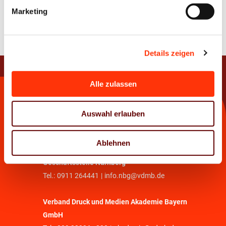
Marketing
Zur Übersicht
Details zeigen
Alle zulassen
Kontakt
Auswahl erlauben
Verband Druck und Medien Bayern e. V.
Tel.:
089 33036 - 0
|
info@vdmb.de
Ablehnen
Geschäftsstelle Nürnberg
Tel.:
0911 264441
|
info.nbg@vdmb.de
Verband Druck und Medien Akademie Bayern
GmbH