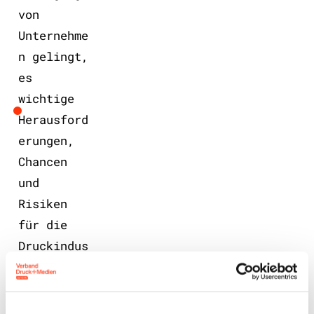
von
Unternehme
n gelingt,
es
wichtige
Herausford
erungen,
Chancen
und
Risiken
für die
Druckindus
trie zu
erkennen.