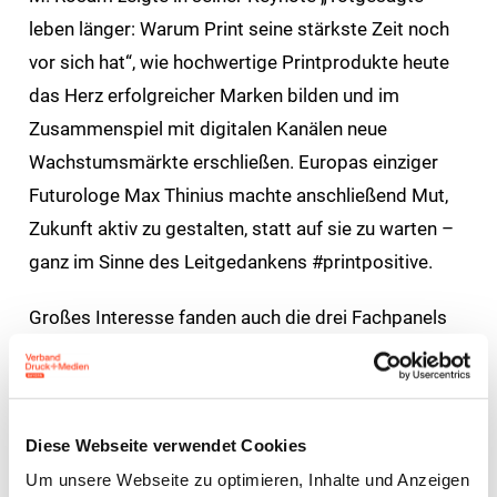
leben länger: Warum Print seine stärkste Zeit noch
vor sich hat“, wie hochwertige Printprodukte heute
das Herz erfolgreicher Marken bilden und im
Zusammenspiel mit digitalen Kanälen neue
Wachstumsmärkte erschließen. Europas einziger
Futurologe Max Thinius machte anschließend Mut,
Zukunft aktiv zu gestalten, statt auf sie zu warten –
ganz im Sinne des Leitgedankens #printpositive.
Großes Interesse fanden auch die drei Fachpanels
zu aktuellen Branchenthemen. Diskutiert wurden die
Entwicklung der Arbeitsunfähigkeit in Unternehmen,
der Einsatz von Künstlicher Intelligenz als
Diese Webseite verwendet Cookies
Wachstumstreiber im Vertrieb sowie neue
Um unsere Webseite zu optimieren, Inhalte und Anzeigen
Strategien für eine erfolgreiche und zukunftsfähige