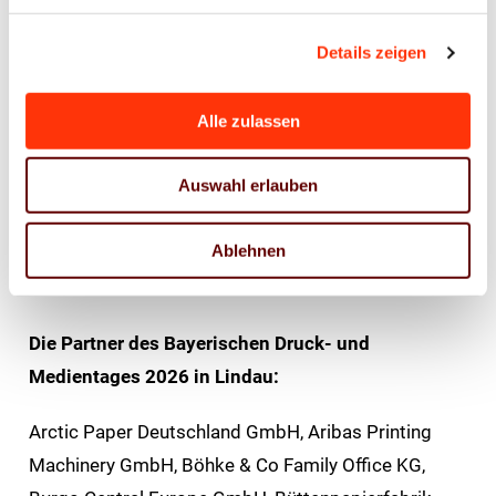
Details zeigen
Der Bayerische Druck- und Medientag lebt seit vielen
Jahren von diesem offenen Austausch.
Wettbewerber begegnen sich als Kolleginnen und
Alle zulassen
Kollegen, Erfahrungen werden geteilt, Ideen
Auswahl erlauben
weiterentwickelt und neue Kooperationen
angestoßen. Diese gelebte Gemeinschaft zeichnet
Ablehnen
die bayerische Druck- und Medienbranche aus und
macht sie so stark.
Die Partner des Bayerischen Druck- und
Medientages 2026 in Lindau:
Arctic Paper Deutschland GmbH, Aribas Printing
Machinery GmbH, Böhke & Co Family Office KG,