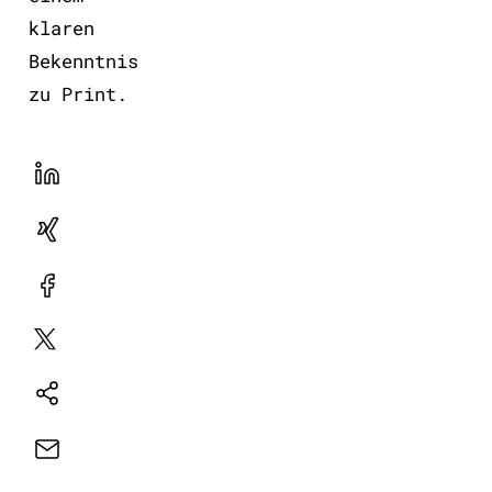
klaren
Bekenntnis
zu Print.
LinekdIn
Xing
Facebook
Plattform
X
Natives
Sharing
E-
Mail