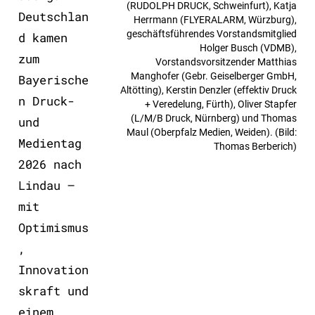
(RUDOLPH DRUCK, Schweinfurt), Katja
Deutschlan
Herrmann (FLYERALARM, Würzburg),
geschäftsführendes Vorstandsmitglied
d kamen
Holger Busch (VDMB),
zum
Vorstandsvorsitzender Matthias
Manghofer (Gebr. Geiselberger GmbH,
Bayerische
Altötting), Kerstin Denzler (effektiv Druck
n Druck-
+ Veredelung, Fürth), Oliver Stapfer
(L/M/B Druck, Nürnberg) und Thomas
und
Maul (Oberpfalz Medien, Weiden). (Bild:
Medientag
Thomas Berberich)
2026 nach
Lindau –
Folie
mit
1
Optimismus
von
,
4
Innovation
skraft und
einem