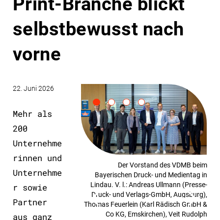
Print-Branche blickt
selbstbewusst nach
vorne
22. Juni 2026
Mehr als
200
Unternehme
rinnen und
Der Vorstand des VDMB beim
Unternehme
Bayerischen Druck- und Medientag in
Lindau. V. l.: Andreas Ullmann (Presse-
Me
r sowie
Druck- und Verlags-GmbH, Augsburg),
Partner
Thomas Feuerlein (Karl Rädisch GmbH &
ein
Co KG, Emskirchen), Veit Rudolph
aus ganz