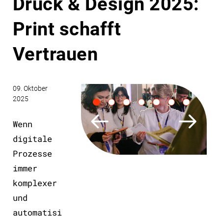
Druck & Design 2025:
Print schafft
Vertrauen
09. Oktober
2025
Wenn
digitale
Prozesse
immer
Folie
komplexer
1
und
von
automatisi