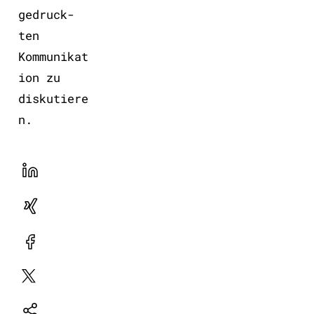
gedruck-
ten
Kommunikat
ion zu
diskutiere
n.
LinekdIn
Xing
Facebook
Plattform
X