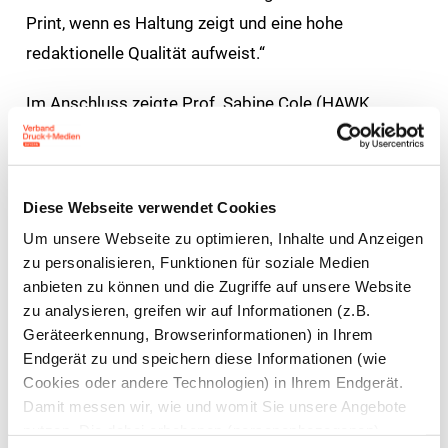
Print, wenn es Haltung zeigt und eine hohe
redaktionelle Qualität aufweist.“
Im Anschluss zeigte Prof. Sabine Cole (HAWK
Gestaltung, Hildesheim) in ihrem Vortrag, wie
Gestaltung als demokratischer Akt wirken kann. Am
Beispiel ihres Projekts „Der Koalitionsvertrag als
Diese Webseite verwendet Cookies
Magazin“ machte sie deutlich, dass Gestaltung
Um unsere Webseite zu optimieren, Inhalte und Anzeigen
komplexe politische Inhalte transparent vermittelbar
zu personalisieren, Funktionen für soziale Medien
und greifbar machen kann. „Print kann Brücken
anbieten zu können und die Zugriffe auf unsere Website
zu analysieren, greifen wir auf Informationen (z.B.
bauen zwischen Politik und Gesellschaft – durch
Geräteerkennung, Browserinformationen) in Ihrem
Lesbarkeit, Materialität und Respekt“, fasste Cole
Endgerät zu und speichern diese Informationen (wie
die Erfahrungen ihres Projektes zusammen.
Cookies oder andere Technologien) in Ihrem Endgerät.
Damit messen wir, wie und womit Sie unsere Angebote
In einer Abschluss-Keynote machte sich die
nutzen. Die dabei erhobenen (personenbezogenen)