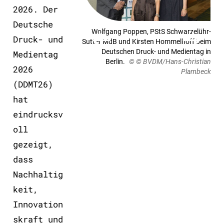
2026. Der
Deutsche
Wolfgang Poppen, PStS Schwarzelühr-
Druck- und
Sutter MdB und Kirsten Hommelhoff beim
Deutschen Druck- und Medientag in
Ho
Medientag
Berlin.
© © BVDM/Hans-Christian
K
2026
Plambeck
Fr
(DDMT26)
hat
eindrucksv
oll
gezeigt,
dass
Folie
Nachhaltig
1
keit,
von
Innovation
2
skraft und