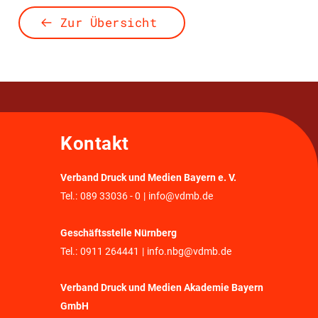
Zur Übersicht
Kontakt
Verband Druck und Medien Bayern e. V.
Tel.:
089 33036 - 0
|
info@vdmb.de
Geschäftsstelle Nürnberg
Tel.:
0911 264441
|
info.nbg@vdmb.de
Verband Druck und Medien Akademie Bayern
GmbH