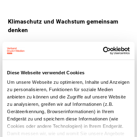
Klimaschutz und Wachstum gemeinsam
denken
Im Mittelpunkt der anschließenden
Podiumsdiskussion stand die Frage: „Wege zum
Wandel. Wie können Klimaschutz und
Wirtschaftswachstum Hand in Hand gehen?“ Unter
Diese Webseite verwendet Cookies
der Moderation von Frederike Holewik, Senior
Um unsere Webseite zu optimieren, Inhalte und Anzeigen
zu personalisieren, Funktionen für soziale Medien
Reporterin Energie und Klima bei Politico Europe,
anbieten zu können und die Zugriffe auf unsere Website
diskutierten Prof. Marcel Fratzscher - Präsident des
zu analysieren, greifen wir auf Informationen (z.B.
Deutschen Instituts für Wirtschaftsforschung (DIW)-,
Geräteerkennung, Browserinformationen) in Ihrem
Alexander Bonde - Generalsekretär der Deutschen
Endgerät zu und speichern diese Informationen (wie
Cookies oder andere Technologien) in Ihrem Endgerät.
Bundesstiftung Umwelt (DBU) -, sowie Maren
Damit messen wir, wie und womit Sie unsere Angebote
Grondey - Geschäftsführerin der Siemer