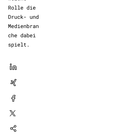
Rolle die
Druck- und
Medienbran
che dabei
spielt.
LinekdIn
Xing
Facebook
Plattform
X
Natives
Sharing