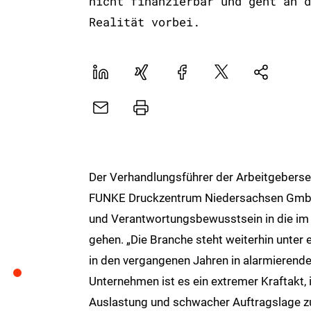
nicht finanzierbar und geht an d
Realität vorbei.
LinekdIn
Xing
Facebook
Plattform
Natives
X
Sharing
E-
Drucker
Mail
Der Verhandlungsführer der Arbeitgebersei
FUNKE Druckzentrum Niedersachsen GmbH,
und Verantwortungsbewusstsein in die im
gehen. „Die Branche steht weiterhin unter e
in den vergangenen Jahren in alarmierend
Unternehmen ist es ein extremer Kraftakt, 
Auslastung und schwacher Auftragslage zu h