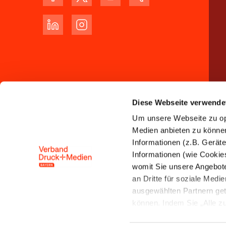
Diese Webseite verwende
Um unsere Webseite zu opt
Medien anbieten zu können 
Informationen (z.B. Gerät
Informationen (wie Cookie
womit Sie unsere Angebot
an Dritte für soziale Med
ausgewählten Partnern get
können. Indem Sie „Alle zul
Speicherung und Datenver