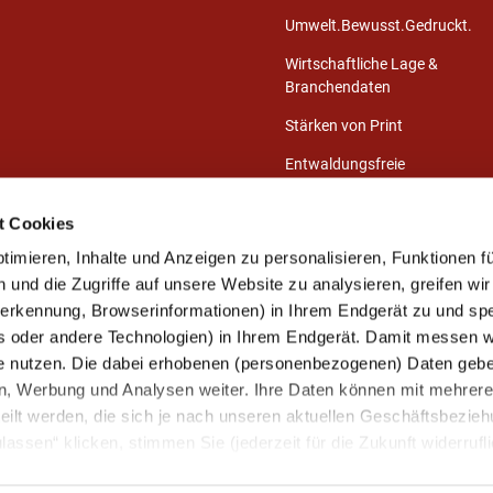
Umwelt.Bewusst.Gedruckt.
Wirtschaftliche Lage &
Branchendaten
Stärken von Print
Entwaldungsfreie
Druckprodukte
t Cookies
Presse-Center
imieren, Inhalte und Anzeigen zu personalisieren, Funktionen fü
Publikationen
und die Zugriffe auf unsere Website zu analysieren, greifen wir
eerkennung, Browserinformationen) in Ihrem Endgerät zu und sp
s oder andere Technologien) in Ihrem Endgerät. Damit messen wi
Mitglied werden
e nutzen. Die dabei erhobenen (personenbezogenen) Daten gebe
Unsere Mitglieder
ien, Werbung und Analysen weiter. Ihre Daten können mit mehrer
Ihre Mitgliedervorteile
eilt werden, die sich je nach unseren aktuellen Geschäftsbezie
assen“ klicken, stimmen Sie (jederzeit für die Zukunft widerrufli
Kontakt aufnehmen
arbeitung zu.