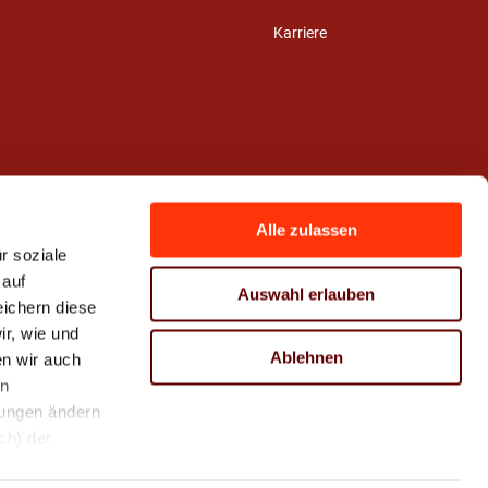
Karriere
Alle zulassen
r soziale
 auf
Auswahl erlauben
eichern diese
r, wie und
Ablehnen
n wir auch
en
hungen ändern
ch) der