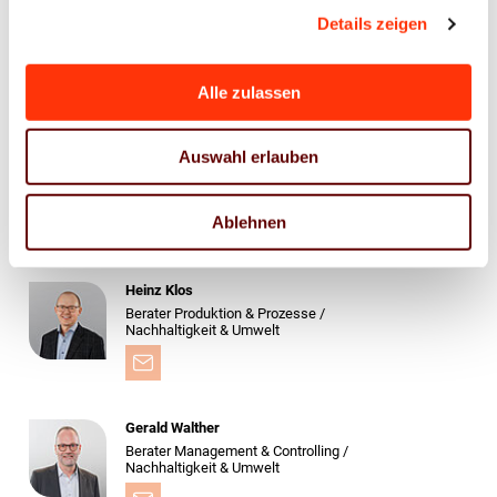
Details zeigen
bvdm ein. Weitere Informationen über die
Klimainitiative der Druck und Medienverbände unter:
www.klima-druck.de
. (bvdm)
Alle zulassen
Eine Änderung.
Auswahl erlauben
Ablehnen
Ansprechpartner
Heinz Klos
Berater Produktion & Prozesse /
Nachhaltigkeit & Umwelt
Gerald Walther
Berater Management & Controlling /
Nachhaltigkeit & Umwelt