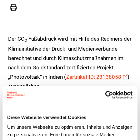
Drucker
Der CO
-Fußabdruck wird mit Hilfe des Rechners der
2
Klimainitiative der Druck- und Medienverbände
berechnet und durch Klimaschutzmaßnahmen im
nach dem Goldstandard zertifizierten Projekt
„Photovoltaik“ in Indien (
Zertifikat ID: 23138058
)
ausgeglichen.
„Wir bieten mit der Klimainitiative der Druck- und
Medienverbände Druckereien und Verlagen eine
Diese Webseite verwendet Cookies
Möglichkeit, sich ihres CO
-Fußabdruckes bewusst
2
Um unsere Webseite zu optimieren, Inhalte und Anzeigen
zu werden. Mit unserer Kompensation senden wir
zu personalisieren, Funktionen für soziale Medien