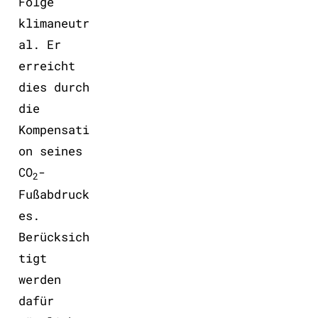
Folge
klimaneutr
al. Er
erreicht
dies durch
die
Kompensati
on seines
CO
-
2
Fußabdruck
es.
Berücksich
tigt
werden
dafür