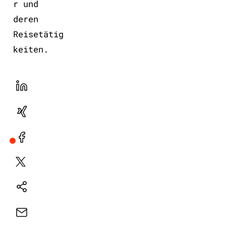
r und
deren
Reisetätig
keiten.
LinekdIn
Xing
Facebook
Plattform
X
Natives
Sharing
E-
Mail