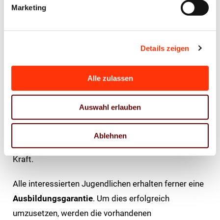
Qualifizierungsbedarfen und Perspektiven. Das an
Marketing
das Kurzarbeitergeld angelehnte Qualifizierungsgeld
beträgt 60 bzw. 67 Prozent des Nettogehalts und
kann vom Arbeitgeber aufgestockt werden. Die
Details zeigen
Kosten der Weiterbildung sind vom Unternehmen zu
tragen.
Alle zulassen
Die Reform der Weiterbildungsförderung
Auswahl erlauben
Beschäftigter nach § 82 SGB III und das
Qualifizierungsgeld nach
Ablehnen
§ 82a - § 82 c SGB III treten am 1. April 2024 in
Kraft.
Alle interessierten Jugendlichen erhalten ferner eine
Ausbildungsgarantie
. Um dies erfolgreich
umzusetzen, werden die vorhandenen