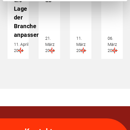
die
ab
Lage
der
Branche
anpassen
21.
11.
06.
11. April
März
März
März
2024
2024
2024
2024