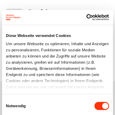
Yvonne Fuchs
Rechtsanwältin (Syndikusrechtsanwältin)
Fachanwältin für Arbeitsrecht
Leiterin Recht und Sozialpolitik
Leiterin der Geschäftsstelle Nürnberg
Diese Webseite verwendet Cookies
Um unsere Webseite zu optimieren, Inhalte und Anzeigen
zu personalisieren, Funktionen für soziale Medien
anbieten zu können und die Zugriffe auf unsere Website
Zur Übersicht
zu analysieren, greifen wir auf Informationen (z.B.
Geräteerkennung, Browserinformationen) in Ihrem
Endgerät zu und speichern diese Informationen (wie
Cookies oder andere Technologien) in Ihrem Endgerät.
Damit messen wir, wie und womit Sie unsere Angebote
nutzen. Die dabei erhobenen (personenbezogenen)
Daten geben wir auch an Dritte für soziale Medien,
Einwilligungsauswahl
Das könnte Sie auch
Werbung und Analysen weiter. Ihre Daten können mit
Notwendig
mehreren ausgewählten Partnern geteilt werden, die sich