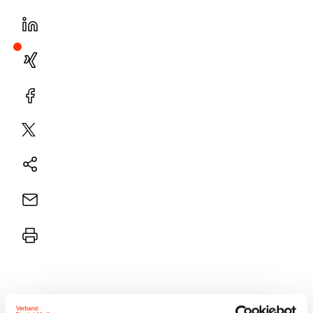
LinekdIn
Xing
Facebook
Plattform
X
Natives
Sharing
E-
Mail
Drucker
Die Süddeutscher Verlag Zeitungsdruck GmbH (SV