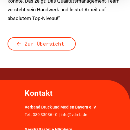
konnte. Das zeigt: Das Qualitätsmanagement-Team
versteht sein Handwerk und leistet Arbeit auf
absolutem Top-Niveau!“
Zur Übersicht
Kontakt
Verband Druck und Medien Bayern e. V.
Tel.:
089 33036 - 0
|
info@vdmb.de
Geschäftsstelle Nürnberg