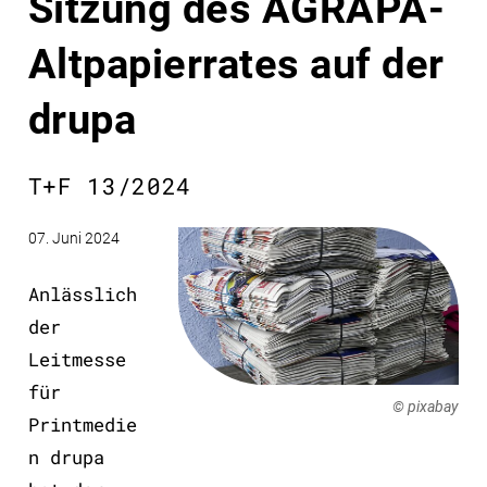
Sitzung des AGRAPA-
Altpapierrates auf der
drupa
T+F 13/2024
07. Juni 2024
Anlässlich
der
Leitmesse
für
© pixabay
Printmedie
n drupa