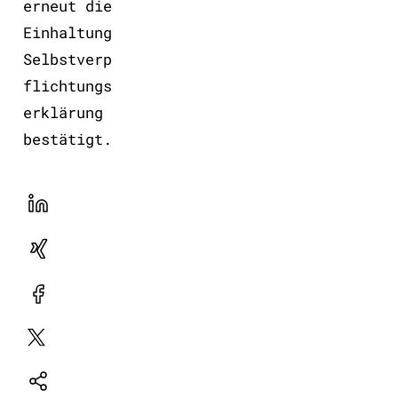
erneut die
Einhaltung
Selbstverp
flichtungs
erklärung
bestätigt.
LinekdIn
Xing
Facebook
Plattform
X
Natives