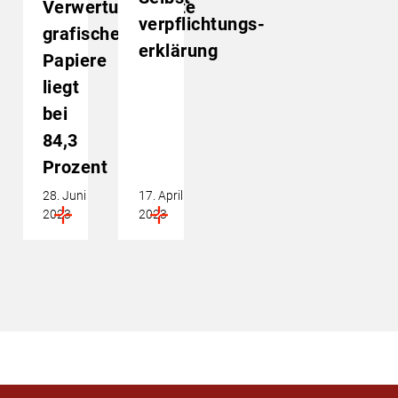
Verwertungsquote
verpflichtungs­
grafischer
erklärung
Papiere
liegt
bei
84,3
Prozent
28. Juni
17. April
2023
2023