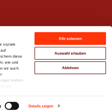
Alle zulassen
r soziale
 auf
Auswahl erlauben
eichern diese
r, wie und
Ablehnen
n wir auch
en
hungen ändern
ch) der
g
Sitemap
AGB Akademie
Details zeigen