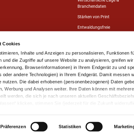
Wirtschaftliche Lage &
Branchendaten
Stärken von Print
Entwaldungsfreie
Druckprodukte
t Cookies
Presse-Center
imieren, Inhalte und Anzeigen zu personalisieren, Funktionen fü
Publikationen
und die Zugriffe auf unsere Website zu analysieren, greifen wir
eerkennung, Browserinformationen) in Ihrem Endgerät zu und sp
s oder andere Technologien) in Ihrem Endgerät. Damit messen wi
Mitglied werden
e nutzen. Die dabei erhobenen (personenbezogenen) Daten gebe
Unsere Mitglieder
ien, Werbung und Analysen weiter. Ihre Daten können mit mehrer
Ihre Mitgliedervorteile
eilt werden, die sich je nach unseren aktuellen Geschäftsbezie
assen“ klicken, stimmen Sie (jederzeit für die Zukunft widerrufli
Kontakt aufnehmen
arbeitung zu.
Präferenzen
Statistiken
Marketin
Kontakt
Newsletter
Impressum
Datenschutz