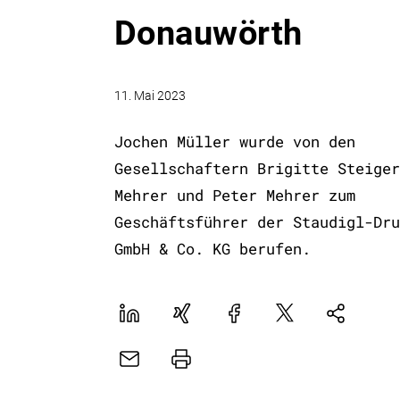
Donauwörth
11. Mai 2023
Jochen Müller wurde von den
Gesellschaftern Brigitte Steiger
Mehrer und Peter Mehrer zum
Geschäftsführer der Staudigl-Dru
GmbH & Co. KG berufen.
LinekdIn
Xing
Facebook
Plattform
Natives
X
Sharing
E-
Drucker
Mail