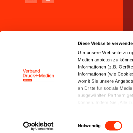
Diese Webseite verwende
Um unsere Webseite zu opt
Medien anbieten zu können 
Informationen (z.B. Gerät
Informationen (wie Cookie
womit Sie unsere Angebot
an Dritte für soziale Med
ausgewählten Partnern get
können. Indem Sie „Alle zul
Speicherung und Datenver
Einwilligungsauswahl
Notwendig