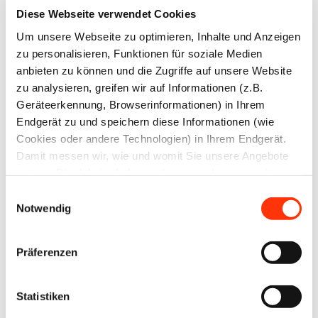
Passwort:
Diese Webseite verwendet Cookies
Um unsere Webseite zu optimieren, Inhalte und Anzeigen
zu personalisieren, Funktionen für soziale Medien
anbieten zu können und die Zugriffe auf unsere Website
zu analysieren, greifen wir auf Informationen (z.B.
Geräteerkennung, Browserinformationen) in Ihrem
Passwort vergessen?
Endgerät zu und speichern diese Informationen (wie
Cookies oder andere Technologien) in Ihrem Endgerät.
Damit messen wir, wie und womit Sie unsere Angebote
nutzen. Die dabei erhobenen (personenbezogenen)
Daten geben wir auch an Dritte für soziale Medien,
Einwilligungsauswahl
Werbung und Analysen weiter. Ihre Daten können mit
Ansprechpartner
Notwendig
mehreren ausgewählten Partnern geteilt werden, die sich
je nach unseren aktuellen Geschäftsbeziehungen ändern
Reinhold Rill
Präferenzen
Leiter Aus- und Weiterbildung
können. Indem Sie „Alle zulassen“ klicken, stimmen Sie
Bildungsbeauftragter
(jederzeit für die Zukunft widerruflich) der Speicherung
und Datenverarbeitung zu.
Statistiken