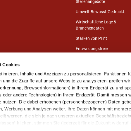
Stellenangebote
Umwelt.Bewusst.Gedruckt.
Wirtschaftliche Lage &
Branchendaten
Stärken von Print
Entwaldungsfreie
Druckprodukte
t Cookies
Presse-Center
imieren, Inhalte und Anzeigen zu personalisieren, Funktionen fü
Publikationen
und die Zugriffe auf unsere Website zu analysieren, greifen wir
eerkennung, Browserinformationen) in Ihrem Endgerät zu und sp
s oder andere Technologien) in Ihrem Endgerät. Damit messen wi
Mitglied werden
e nutzen. Die dabei erhobenen (personenbezogenen) Daten gebe
Unsere Mitglieder
ien, Werbung und Analysen weiter. Ihre Daten können mit mehrer
Ihre Mitgliedervorteile
eilt werden, die sich je nach unseren aktuellen Geschäftsbezie
assen“ klicken, stimmen Sie (jederzeit für die Zukunft widerrufli
Kontakt aufnehmen
arbeitung zu.