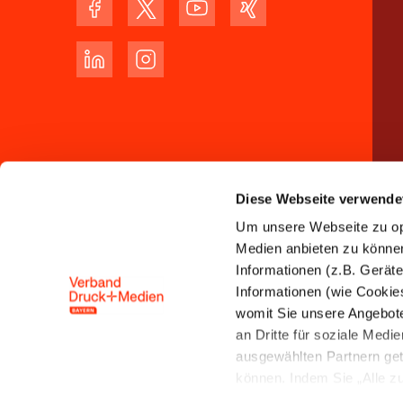
Diese Webseite verwende
Um unsere Webseite zu opt
Medien anbieten zu können 
Informationen (z.B. Gerät
Informationen (wie Cookie
womit Sie unsere Angebot
an Dritte für soziale Med
ausgewählten Partnern get
können. Indem Sie „Alle zul
Speicherung und Datenver