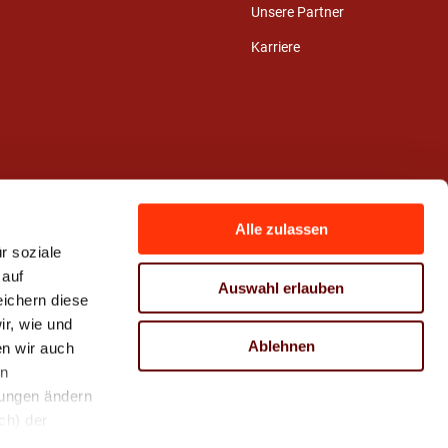
Unsere Partner
Karriere
Alle zulassen
r soziale
 auf
Auswahl erlauben
eichern diese
r, wie und
Ablehnen
n wir auch
en
hungen ändern
ch) der