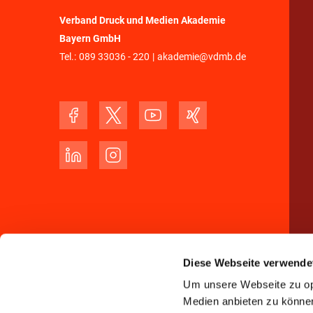
Verband Druck und Medien Akademie
Bayern GmbH
Tel.:
089 33036 - 220
|
akademie@vdmb.de
Diese Webseite verwende
Um unsere Webseite zu opt
Medien anbieten zu können 