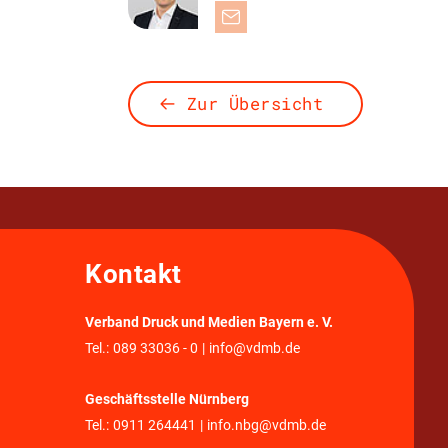
Zur Übersicht
Kontakt
Verband Druck und Medien Bayern e. V.
Tel.:
089 33036 - 0
|
info@vdmb.de
Geschäftsstelle Nürnberg
Tel.:
0911 264441
|
info.nbg@vdmb.de