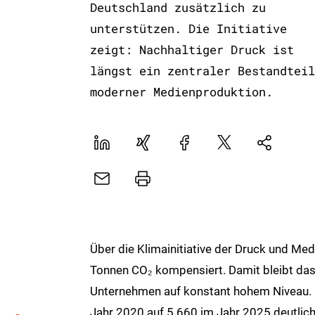
Deutschland zusätzlich zu
unterstützen. Die Initiative
zeigt: Nachhaltiger Druck ist
längst ein zentraler Bestandteil
moderner Medienproduktion.
LinekdIn
Xing
Facebook
Plattform
Natives
X
Sharing
E-
Drucker
Mail
Über die Klimainitiative der Druck und 
Tonnen CO₂ kompensiert. Damit bleibt da
Unternehmen auf konstant hohem Niveau. 
Jahr 2020 auf 5.660 im Jahr 2025 deutlich