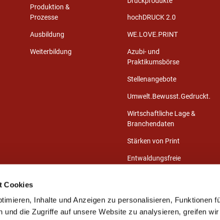
Druckprodukte
Produktion &
Prozesse
hochDRUCK 2.0
Ausbildung
WE.LOVE.PRINT
Weiterbildung
Azubi- und
Praktikumsbörse
Stellenangebote
Umwelt.Bewusst.Gedruckt.
Wirtschaftliche Lage &
Branchendaten
Stärken von Print
Entwaldungsfreie
Druckprodukte
t Cookies
Presse-Center
imieren, Inhalte und Anzeigen zu personalisieren, Funktionen fü
Publikationen
und die Zugriffe auf unsere Website zu analysieren, greifen wir